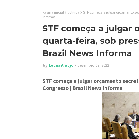
Página inicial
política
STF começa a julgar orçamento secr
Informa
STF começa a julgar 
quarta-feira, sob pre
Brazil News Informa
by
Lucas Araujo
dezembro 07, 2022
STF começa a julgar orçamento secreto
Congresso
| Brazil News Informa