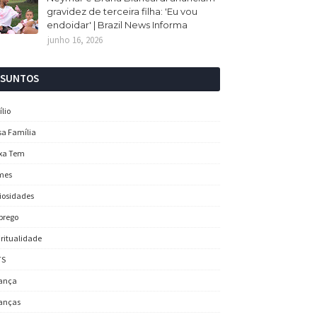
gravidez de terceira filha: 'Eu vou
endoidar' | Brazil News Informa
junho 16, 2026
SSUNTOS
ílio
sa Família
xa Tem
mes
iosidades
prego
iritualidade
TS
ança
anças