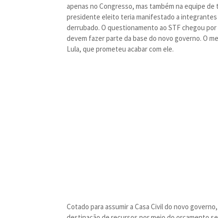
apenas no Congresso, mas também na equipe de tr
presidente eleito teria manifestado a integrante
derrubado. O questionamento ao STF chegou por 
devem fazer parte da base do novo governo. O mec
Lula, que prometeu acabar com ele.
Cotado para assumir a Casa Civil do novo governo,
destinação de recursos por meio do orçamento secr