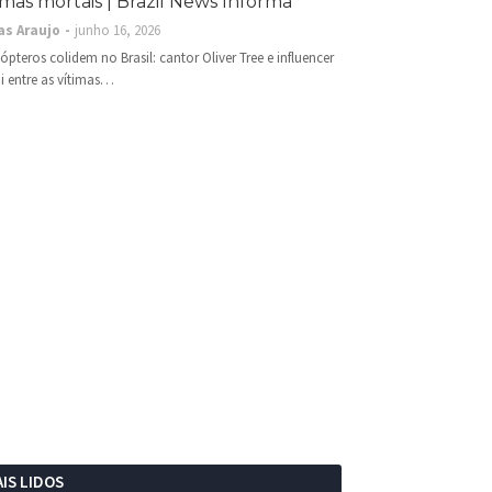
imas mortais | Brazil News Informa
as Araujo
junho 16, 2026
cópteros colidem no Brasil: cantor Oliver Tree e influencer
i entre as vítimas…
IS LIDOS