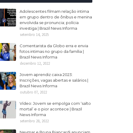
Adolescentes filmam relação intima
em grupo dentro de ônibus e menina
envolvida se pronuncia; polícia
investiga | Brazil News Informa
setembro 14, 2025
Comentarista da Globo erra e envia
fotos intimas no grupo da família |
Brazil News Informa
dezembro 12, 2022
Jovem aprendiz caixa 2023:
Inscrições, vagas abertas e salários |
Brazil News Informa
outubro 07, 2022
Vídeo: Jovem se empolga com ‘salto
mortal’ e o pior acontece | Brazil
News Informa
setembro 28, 2022
Neymar e Bruna Biancardi anunciam