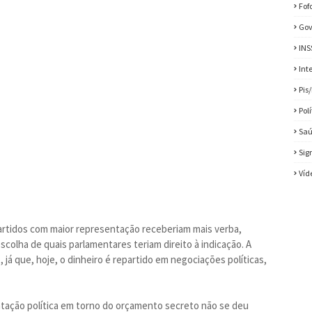
Fof
Gov
INS
Int
Pis
Pol
Sa
Sig
Víd
artidos com maior representação receberiam mais verba,
scolha de quais parlamentares teriam direito à indicação. A
o, já que, hoje, o dinheiro é repartido em negociações políticas,
tação política em torno do orçamento secreto não se deu