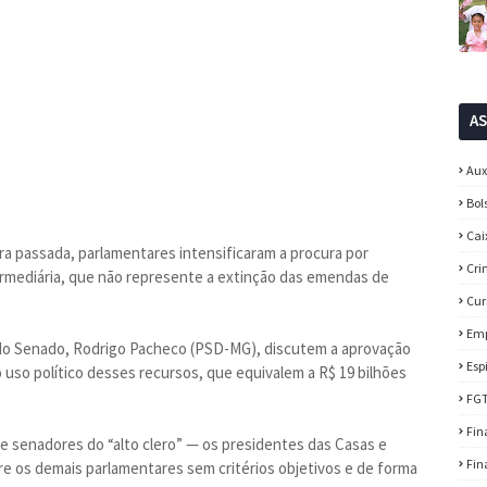
A
Aux
Bol
Cai
ra passada, parlamentares intensificaram a procura por
Cri
ermediária, que não represente a extinção das emendas de
Cur
Em
e do Senado, Rodrigo Pacheco (PSD-MG), discutem a aprovação
Esp
uso político desses recursos, que equivalem a R$ 19 bilhões
FG
Fin
 e senadores do “alto clero” — os presidentes das Casas e
Fin
re os demais parlamentares sem critérios objetivos e de forma