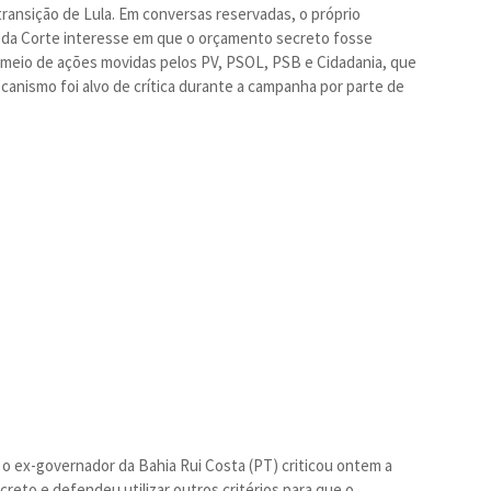
ansição de Lula. Em conversas reservadas, o próprio
s da Corte interesse em que o orçamento secreto fosse
meio de ações movidas pelos PV, PSOL, PSB e Cidadania, que
anismo foi alvo de crítica durante a campanha por parte de
 o ex-governador da Bahia Rui Costa (PT) criticou ontem a
eto e defendeu utilizar outros critérios para que o