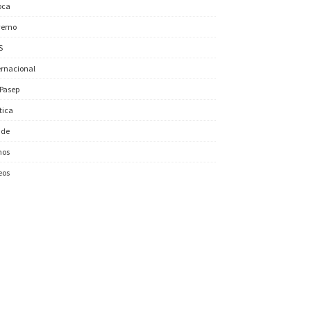
oca
erno
S
ernacional
/Pasep
ítica
úde
nos
eos