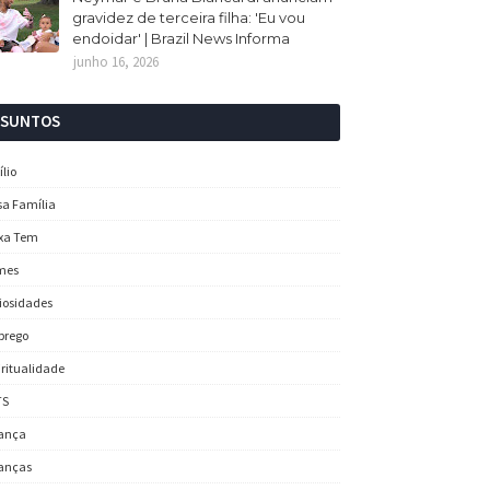
gravidez de terceira filha: 'Eu vou
endoidar' | Brazil News Informa
junho 16, 2026
SSUNTOS
ílio
sa Família
xa Tem
mes
iosidades
prego
iritualidade
TS
ança
anças