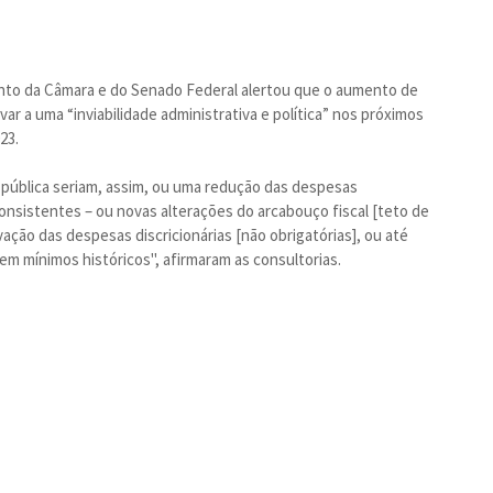
nto da Câmara e do Senado Federal alertou que o aumento de
ar a uma “inviabilidade administrativa e política” nos próximos
23.
ão pública seriam, assim, ou uma redução das despesas
consistentes – ou novas alterações do arcabouço fiscal [teto de
rvação das despesas discricionárias [não obrigatórias], ou até
 mínimos históricos", afirmaram as consultorias.