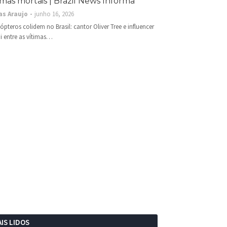
imas mortais | Brazil News Informa
as Araujo
junho 16, 2026
cópteros colidem no Brasil: cantor Oliver Tree e influencer
i entre as vítimas…
IS LIDOS