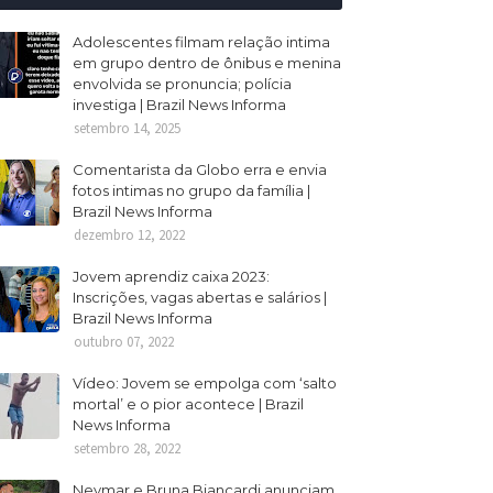
Adolescentes filmam relação intima
em grupo dentro de ônibus e menina
envolvida se pronuncia; polícia
investiga | Brazil News Informa
setembro 14, 2025
Comentarista da Globo erra e envia
fotos intimas no grupo da família |
Brazil News Informa
dezembro 12, 2022
Jovem aprendiz caixa 2023:
Inscrições, vagas abertas e salários |
Brazil News Informa
outubro 07, 2022
Vídeo: Jovem se empolga com ‘salto
mortal’ e o pior acontece | Brazil
News Informa
setembro 28, 2022
Neymar e Bruna Biancardi anunciam