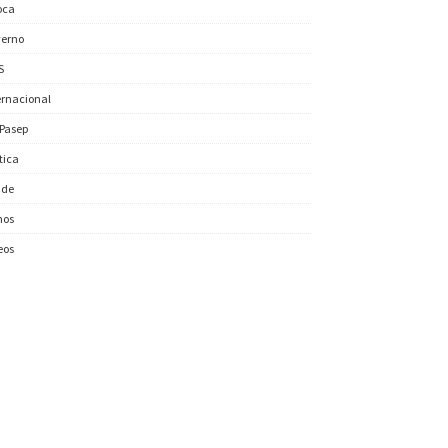
oca
erno
S
ernacional
/Pasep
ítica
úde
nos
eos