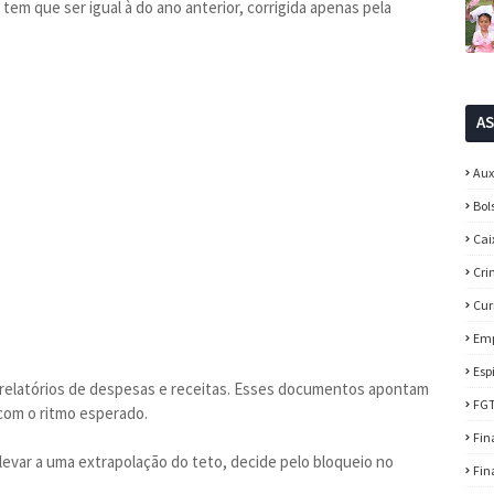
em que ser igual à do ano anterior, corrigida apenas pela
A
Aux
Bol
Cai
Cri
Cur
Em
Esp
 relatórios de despesas e receitas. Esses documentos apontam
FG
com o ritmo esperado.
Fin
levar a uma extrapolação do teto, decide pelo bloqueio no
Fin