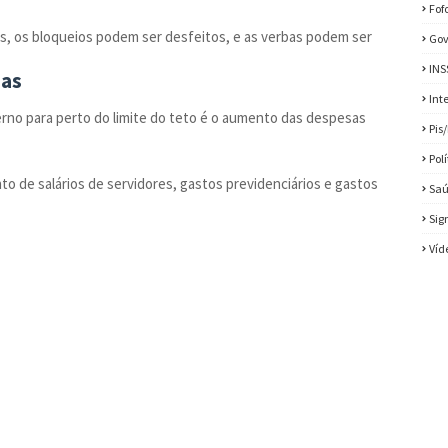
Fof
s, os bloqueios podem ser desfeitos, e as verbas podem ser
Gov
INS
ias
Int
rno para perto do limite do teto é o aumento das despesas
Pis
Pol
o de salários de servidores, gastos previdenciários e gastos
Sa
Sig
Víd