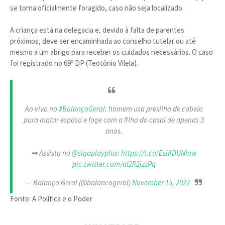
se torna oficialmente foragido, caso não seja localizado.
A criança está na delegacia e, devido à falta de parentes
próximos, deve ser encaminhada ao conselho tutelar ou até
mesmo a um abrigo para receber os cuidados necessários. O caso
foi registrado no 69º DP (Teotônio Vilela).
Ao vivo no
#BalançoGeral
: homem usa presilha de cabelo
para matar esposa e foge com a filha do casal de apenas 3
anos.
➡ Assista no
@sigaplayplus
:
https://t.co/EsiKDUNIaw
pic.twitter.com/al2R2jzzPq
— Balanço Geral (@balancogeral)
November 15, 2022
Fonte: A Politica e o Poder