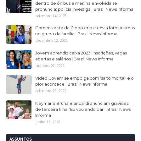
dentro de ônibus e menina envolvida se
pronuncia; polícia investiga | Brazil News Informa
setembro 14, 2025
Comentarista da Globo erra e envia fotos intimas
no grupo da família | Brazil News Informa
dezembro 12, 2022
Jovem aprendiz caixa 2023: Inscrições, vagas
abertas e salários | Brazil News Informa
outubro 07, 2022
Vídeo: Jovem se empolga com ‘salto mortal’ e o
pior acontece | Brazil News Informa
setembro 28, 2022
Neymar e Bruna Biancardi anunciam gravidez
de terceira filha: 'Eu vou endoidar' | Brazil News
Informa
junho 16, 2026
ASSUNTOS