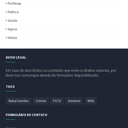
Pis/Pasep
Política
Saúde
Signos
Vídeos
AVISO LEGAL
Em caso de atos ilícitos ou conteúdo que viole os direitos autorais, por
favor nos comunique através do formulário disponibilizado.
TAGS
Bolsa Família
Crimes
FGTS
Governo
INSS
FORMULÁRIO DE CONTATO