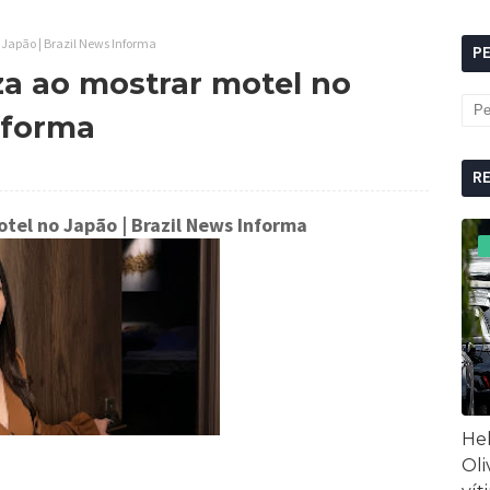
o Japão | Brazil News Informa
P
liza ao mostrar motel no
nforma
R
motel no Japão
| Brazil News Informa
Hel
Oli