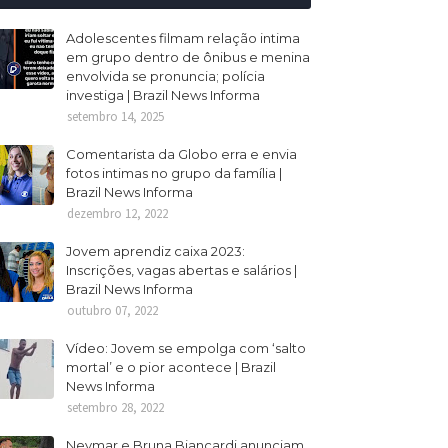
Adolescentes filmam relação intima
em grupo dentro de ônibus e menina
envolvida se pronuncia; polícia
investiga | Brazil News Informa
setembro 14, 2025
Comentarista da Globo erra e envia
fotos intimas no grupo da família |
Brazil News Informa
dezembro 12, 2022
Jovem aprendiz caixa 2023:
Inscrições, vagas abertas e salários |
Brazil News Informa
outubro 07, 2022
Vídeo: Jovem se empolga com ‘salto
mortal’ e o pior acontece | Brazil
News Informa
setembro 28, 2022
Neymar e Bruna Biancardi anunciam