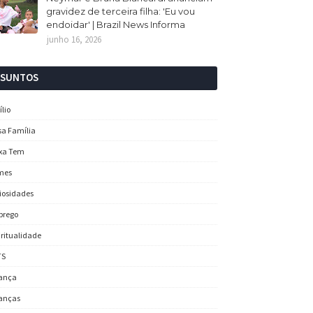
gravidez de terceira filha: 'Eu vou
endoidar' | Brazil News Informa
junho 16, 2026
SSUNTOS
ílio
sa Família
xa Tem
mes
iosidades
prego
iritualidade
TS
ança
anças