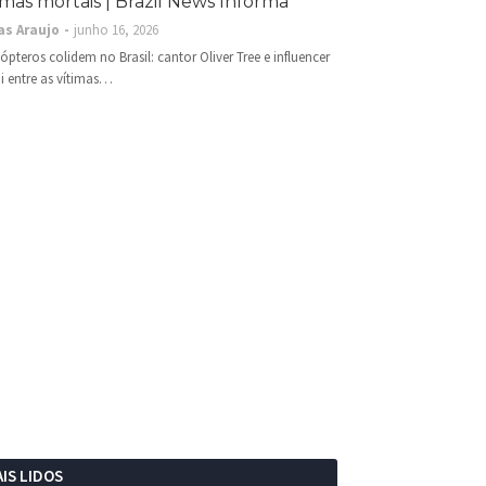
imas mortais | Brazil News Informa
as Araujo
junho 16, 2026
cópteros colidem no Brasil: cantor Oliver Tree e influencer
i entre as vítimas…
IS LIDOS