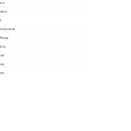
oca
erno
S
ernacional
/Pasep
ítica
úde
nos
eos