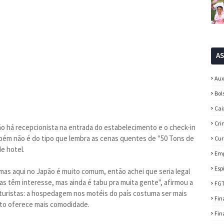
A
Aux
Bol
Cai
Cri
o há recepcionista na entrada do estabelecimento e o check-in
ambém não é do tipo que lembra as cenas quentes de "50 Tons de
Cur
e hotel.
Em
Esp
, mas aqui no Japão é muito comum, então achei que seria legal
s têm interesse, mas ainda é tabu pra muita gente", afirmou a
FG
 turistas: a hospedagem nos motéis do país costuma ser mais
Fin
to oferece mais comodidade.
Fin