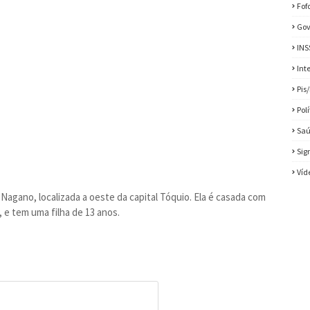
Fof
Gov
INS
Int
Pis
Pol
Sa
Sig
Víd
Nagano, localizada a oeste da capital Tóquio. Ela é casada com
e tem uma filha de 13 anos.