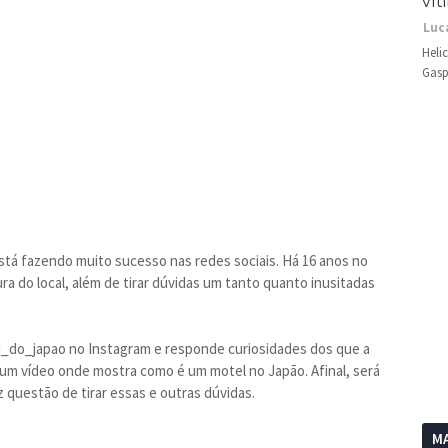
vít
Luc
Heli
Gasp
stá fazendo muito sucesso nas redes sociais. Há 16 anos no
ura do local, além de tirar dúvidas um tanto quanto inusitadas
ui_do_japao no Instagram e responde curiosidades dos que a
 um vídeo onde mostra como é um motel no Japão. Afinal, será
questão de tirar essas e outras dúvidas.
MA