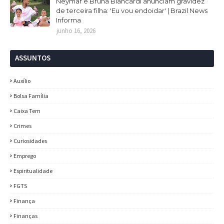
Neymar e Bruna Biancardi anunciam gravidez
de terceira filha: 'Eu vou endoidar' | Brazil News
Informa
junho 16, 2026
ASSUNTOS
Auxílio
Bolsa Família
Caixa Tem
Crimes
Curiosidades
Emprego
Espiritualidade
FGTS
Finança
Finanças