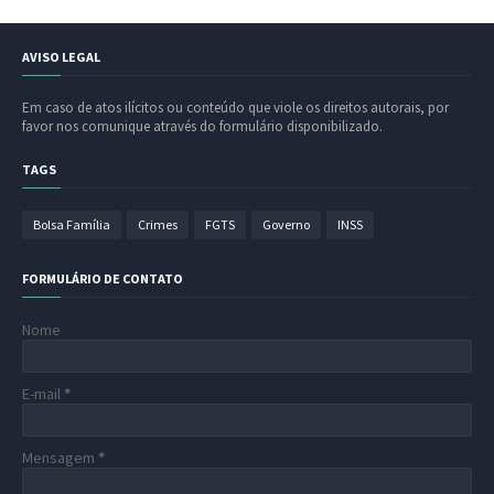
AVISO LEGAL
Em caso de atos ilícitos ou conteúdo que viole os direitos autorais, por
favor nos comunique através do formulário disponibilizado.
TAGS
Bolsa Família
Crimes
FGTS
Governo
INSS
FORMULÁRIO DE CONTATO
Nome
E-mail
*
Mensagem
*