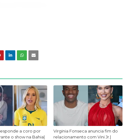
responde a coro por
Virginia Fonseca anuncia fim do
urante o show na Bahia|
relacionamento com Vini Jr.|