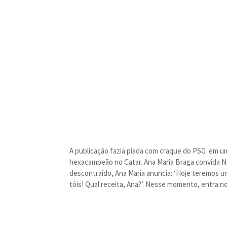
A publicação fazia piada com craque do PSG em um
hexacampeão no Catar. Ana Maria Braga convida N
descontraído, Ana Maria anuncia: ‘Hoje teremos um
tóis! Qual receita, Ana?’. Nesse momento, entra no 