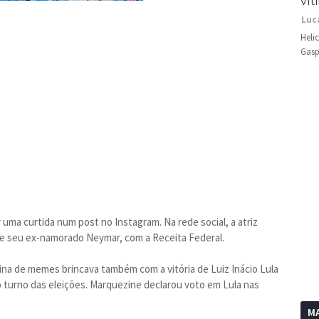
vít
Luc
Heli
Gasp
uma curtida num post no Instagram. Na rede social, a atriz
 de seu ex-namorado Neymar, com a Receita Federal.
na de memes brincava também com a vitória de Luiz Inácio Lula
o turno das eleições. Marquezine declarou voto em Lula nas
MA