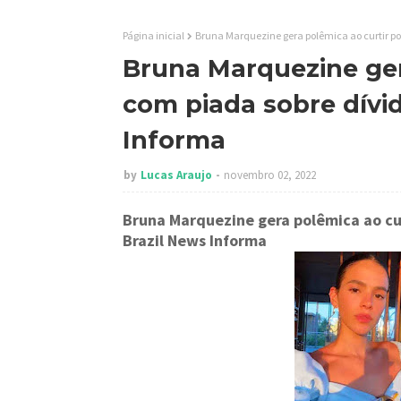
Página inicial
Bruna Marquezine gera polêmica ao curtir po
Bruna Marquezine ger
com piada sobre dívi
Informa
by
Lucas Araujo
novembro 02, 2022
Bruna Marquezine gera polêmica ao cu
Brazil News Informa