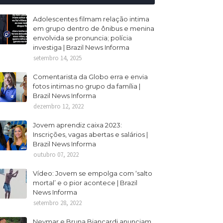
Adolescentes filmam relação intima
em grupo dentro de ônibus e menina
envolvida se pronuncia; polícia
investiga | Brazil News Informa
setembro 14, 2025
Comentarista da Globo erra e envia
fotos intimas no grupo da família |
Brazil News Informa
dezembro 12, 2022
Jovem aprendiz caixa 2023:
Inscrições, vagas abertas e salários |
Brazil News Informa
outubro 07, 2022
Vídeo: Jovem se empolga com ‘salto
mortal’ e o pior acontece | Brazil
News Informa
setembro 28, 2022
Neymar e Bruna Biancardi anunciam