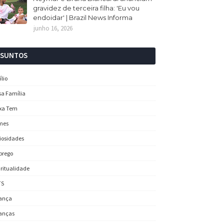
gravidez de terceira filha: 'Eu vou
endoidar' | Brazil News Informa
junho 16, 2026
SSUNTOS
ílio
sa Família
xa Tem
mes
iosidades
prego
iritualidade
TS
ança
anças