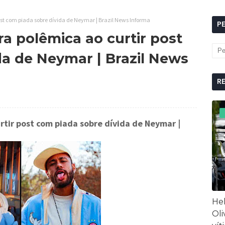
st com piada sobre dívida de Neymar | Brazil News Informa
P
a polêmica ao curtir post
da de Neymar | Brazil News
R
rtir post com piada sobre dívida de Neymar
|
Hel
Oli