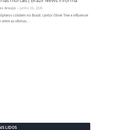
imas mortais | Brazil News Informa
as Araujo
junho 16, 2026
cópteros colidem no Brasil: cantor Oliver Tree e influencer
i entre as vítimas…
IS LIDOS