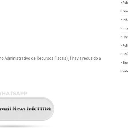
Fof
Gov
INS
Int
Pis
Pol
Sa
 Administrativo de Recursos Fiscais) já havia reduzido a
Sig
Víd