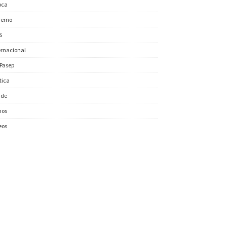
oca
erno
S
ernacional
/Pasep
ítica
úde
nos
eos