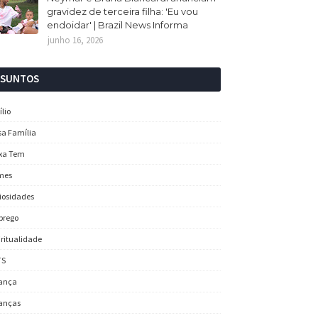
gravidez de terceira filha: 'Eu vou
endoidar' | Brazil News Informa
junho 16, 2026
SSUNTOS
ílio
sa Família
xa Tem
mes
iosidades
prego
iritualidade
TS
ança
anças