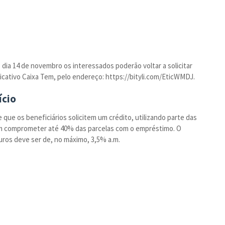
 dia 14 de novembro os interessados poderão voltar a solicitar
licativo Caixa Tem, pelo endereço: https://bityli.com/EticWMDJ.
ício
 que os beneficiários solicitem um crédito, utilizando parte das
m comprometer até 40% das parcelas com o empréstimo. O
uros deve ser de, no máximo, 3,5% a.m.