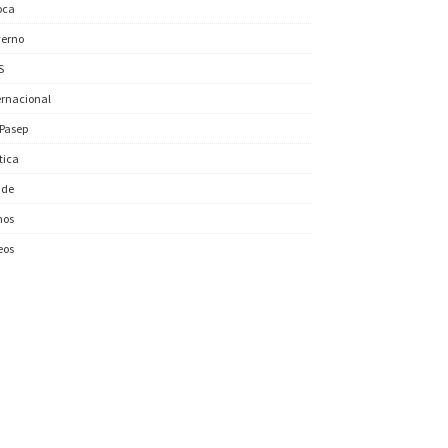
oca
erno
S
ernacional
/Pasep
ítica
úde
nos
eos