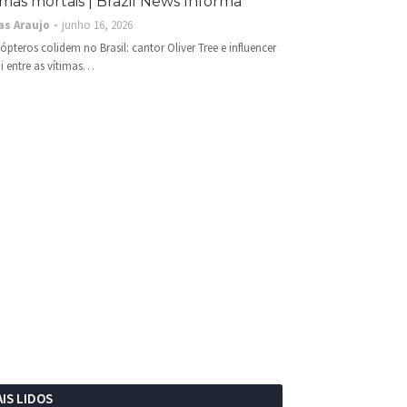
imas mortais | Brazil News Informa
as Araujo
junho 16, 2026
cópteros colidem no Brasil: cantor Oliver Tree e influencer
i entre as vítimas…
IS LIDOS