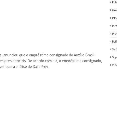
Fof
Gov
INS
Int
Pis
Pol
Sa
s, anunciou que o empréstimo consignado do Auxílio Brasil
Sig
es presidenciais. De acordo com ela, o empréstimo consignado,
Víd
ver com a análise do DataPrev.