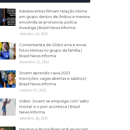
Adolescentes filmam relação intima
em grupo dentro de ônibus e menina
envolvida se pronuncia; polícia
investiga | Brazil News Informa
setembro 14, 2025
Comentarista da Globo erra e envia
fotos intimas no grupo da família |
Brazil News Informa
dezembro 12, 2022
Jovem aprendiz caixa 2023:
Inscrições, vagas abertas e salários |
Brazil News Informa
outubro 07, 2022
Vídeo: Jovem se empolga com ‘salto
mortal’ e o pior acontece | Brazil
News Informa
setembro 28, 2022
Neymar e Bruna Biancardi anunciam