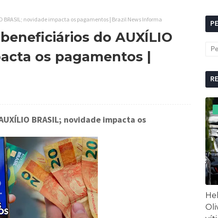
IO BRASIL; novidade impacta os pagamentos | Brazil News Informa
P
beneficiários do AUXÍLIO
acta os pagamentos |
R
 AUXÍLIO BRASIL; novidade impacta os
Hel
Oli