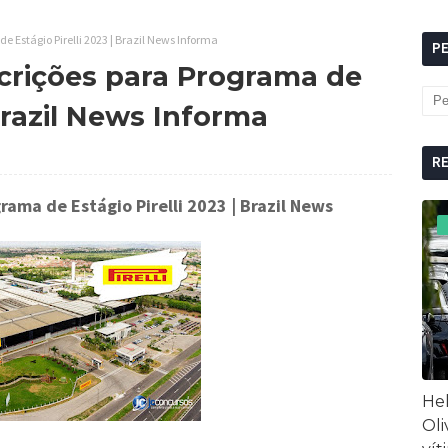
 Estágio Pirelli 2023 | Brazil News Informa
P
crições para Programa de
 Brazil News Informa
R
rama de Estágio Pirelli 2023
| Brazil News
Hel
Oli