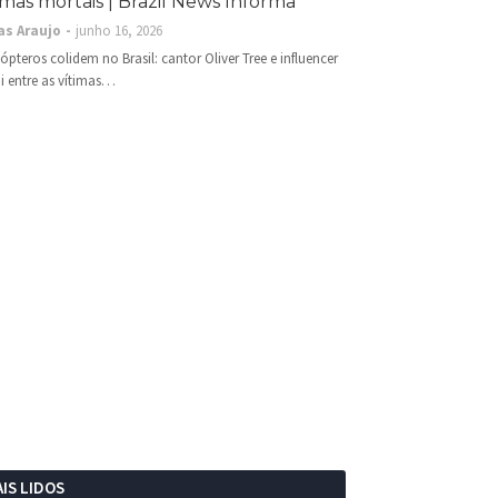
imas mortais | Brazil News Informa
as Araujo
junho 16, 2026
cópteros colidem no Brasil: cantor Oliver Tree e influencer
i entre as vítimas…
IS LIDOS