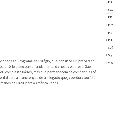
Fof
Gov
INS
Int
Pis
Pol
Sa
Sig
lacionada ao Programa de Estágio, que consiste em preparar o
Víd
, para tê-lo como parte fundamental da nossa empresa. São
relli como estagiários, mas que permanecem na companhia até
mental para a manutenção de um legado que já perdura por 150
manos da Pirelli para a América Latina.