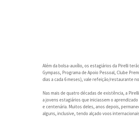
Além da bolsa-auxílio, os estagiários da Pirelli ter
Gympass, Programa de Apoio Pessoal, Clube Prem
dias a cada 6 meses), vale refeição/restaurante no 
Nas mais de quatro décadas de existência, a Pire
a jovens estagiários que iniciassem o aprendizado
e centenária. Muitos deles, anos depois, permanec
alguns, inclusive, tendo alçado voos internacionais