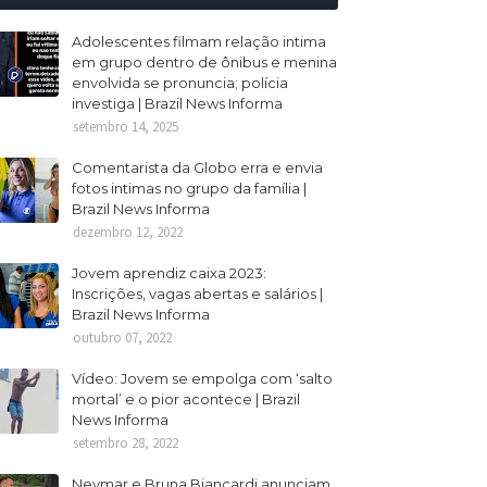
Adolescentes filmam relação intima
em grupo dentro de ônibus e menina
envolvida se pronuncia; polícia
investiga | Brazil News Informa
setembro 14, 2025
Comentarista da Globo erra e envia
fotos intimas no grupo da família |
Brazil News Informa
dezembro 12, 2022
Jovem aprendiz caixa 2023:
Inscrições, vagas abertas e salários |
Brazil News Informa
outubro 07, 2022
Vídeo: Jovem se empolga com ‘salto
mortal’ e o pior acontece | Brazil
News Informa
setembro 28, 2022
Neymar e Bruna Biancardi anunciam