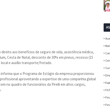
A
Aux
Bol
ão direito aos benefícios de seguro de vida, assistência médica,
Cai
ium, Cesta de Natal, desconto de 30% em pneus, recesso (15
Cri
local e auxílio transporte/fretado.
Cur
lli informa que o Programa de Estágio da empresa proporcionou
Em
 profissional aproveitando a expertise de uma companhia global
Esp
em no quadro de funcionários da Pirelli em altos cargos,
.
FG
Fin
Fin