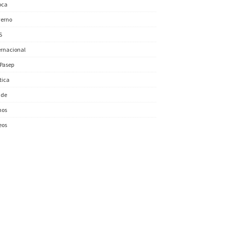
oca
erno
S
ernacional
/Pasep
ítica
úde
nos
eos