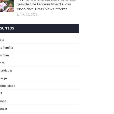
gravidez de terceira filha: 'Eu vou
endoidar' | Brazil News Informa
junho 16, 2026
SSUNTOS
ílio
sa Família
xa Tem
mes
iosidades
prego
iritualidade
TS
ança
anças