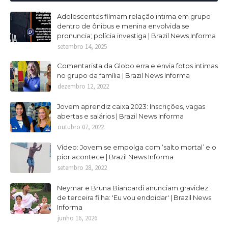
Adolescentes filmam relação intima em grupo
dentro de ônibus e menina envolvida se
pronuncia; polícia investiga | Brazil News Informa
setembro 14, 2025
Comentarista da Globo erra e envia fotos intimas
no grupo da família | Brazil News Informa
dezembro 12, 2022
Jovem aprendiz caixa 2023: Inscrições, vagas
abertas e salários | Brazil News Informa
outubro 07, 2022
Vídeo: Jovem se empolga com ‘salto mortal’ e o
pior acontece | Brazil News Informa
setembro 28, 2022
Neymar e Bruna Biancardi anunciam gravidez
de terceira filha: 'Eu vou endoidar' | Brazil News
Informa
junho 16, 2026