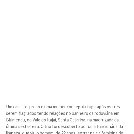
Um casal foi preso e uma mulher conseguiu fugir após os três
serem flagrados tendo relações no banheiro da rodoviária em
Blumenau, no Vale do Itajaí, Santa Catarina, na madrugada da
última sexta-feira. O trio foi descoberto por uma funcionária da
limpeza, que viu o homem, de 22 anos, entrar na ala feminina de