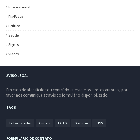
Internacional
Pis/Pasep
Política
Saúde
Signos
Vídeos
AVISO LEGAL
Em caso de atos ilícitos ou conteúdo que viole os direitos autorais, por
favor nos comunique através do formulário disponibilizado.
TAGS
Bolsa Família
Crimes
FGTS
Governo
INSS
FORMULÁRIO DE CONTATO