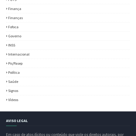
Finança
Finanças
Fofoca
Governo
INSS
Internacional
Pis/Pasep
Política
Saúde
Signos
Vídeos
AVISO LEGAL
Em caso de atos ilícitos ou conteúdo que viole os direitos autorais, por