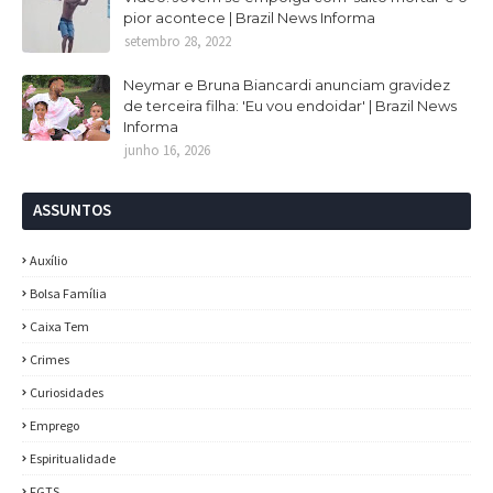
pior acontece | Brazil News Informa
setembro 28, 2022
Neymar e Bruna Biancardi anunciam gravidez
de terceira filha: 'Eu vou endoidar' | Brazil News
Informa
junho 16, 2026
ASSUNTOS
Auxílio
Bolsa Família
Caixa Tem
Crimes
Curiosidades
Emprego
Espiritualidade
FGTS