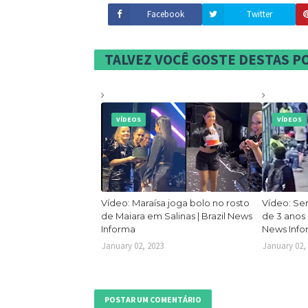
Facebook
Twitter
TALVEZ VOCÊ GOSTE DESTAS 
VÍDEOS
VÍDEOS
Vídeo: Maraísa joga bolo no rosto
Vídeo: Se
de Maiara em Salinas | Brazil News
de 3 anos 
Informa
News Inf
January 02, 2023
January 02,
POSTAR UM COMENTÁRIO