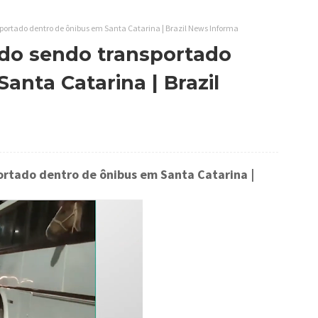
sportado dentro de ônibus em Santa Catarina | Brazil News Informa
rado sendo transportado
anta Catarina | Brazil
portado dentro de ônibus em Santa Catarina
|