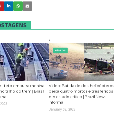
POSTAGENS
VÍDEOS
m-teto empurra menina
Vídeo: Batida de dois helicópteros
no trilho do trem | Brazil
deixa quatro mortos e três feridos
orma
em estado crítico | Brazil News
Informa
 2023
January 02, 2023