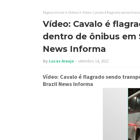
Página inicial
Vídeos
Vídeo: Cavalo é flagrado sendo tran
Vídeo: Cavalo é flag
dentro de ônibus em S
News Informa
by
Lucas Araujo
setembro 14, 2022
Vídeo: Cavalo é flagrado sendo trans
Brazil News Informa