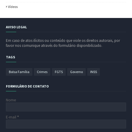
Vídeos
AVISO LEGAL
Em caso de atos ilícitos ou conteúdo que viole os direitos autorais, por
favor nos comunique através do formulário disponibilizado.
TAGS
Bolsa Família
Crimes
FGTS
Governo
INSS
FORMULÁRIO DE CONTATO
Nome
E-mail
*