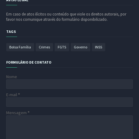
Em caso de atos ilícitos ou conteúdo que viole os direitos autorais, por
favor nos comunique através do formulário disponibilizado.
TAGS
Bolsa Família
Crimes
FGTS
Governo
INSS
FORMULÁRIO DE CONTATO
Nome
E-mail
*
Mensagem
*