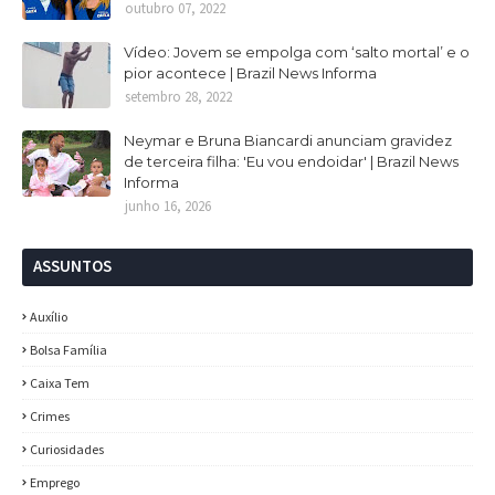
outubro 07, 2022
Vídeo: Jovem se empolga com ‘salto mortal’ e o
pior acontece | Brazil News Informa
setembro 28, 2022
Neymar e Bruna Biancardi anunciam gravidez
de terceira filha: 'Eu vou endoidar' | Brazil News
Informa
junho 16, 2026
ASSUNTOS
Auxílio
Bolsa Família
Caixa Tem
Crimes
Curiosidades
Emprego