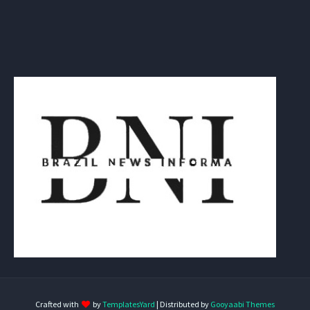
Crafted with
by
TemplatesYard
| Distributed by
Gooyaabi Themes