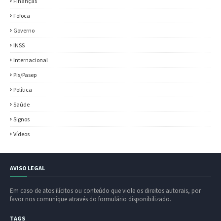
Finanças
Fofoca
Governo
INSS
Internacional
Pis/Pasep
Política
Saúde
Signos
Vídeos
AVISO LEGAL
Em caso de atos ilícitos ou conteúdo que viole os direitos autorais, por
favor nos comunique através do formulário disponibilizado.
TAGS