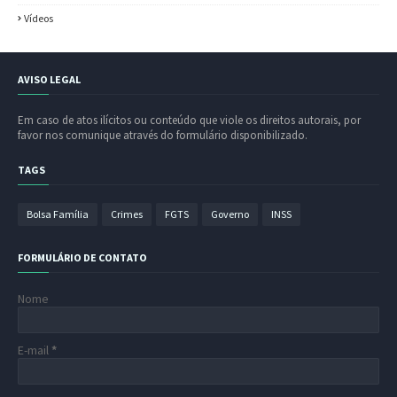
Vídeos
AVISO LEGAL
Em caso de atos ilícitos ou conteúdo que viole os direitos autorais, por
favor nos comunique através do formulário disponibilizado.
TAGS
Bolsa Família
Crimes
FGTS
Governo
INSS
FORMULÁRIO DE CONTATO
Nome
E-mail
*