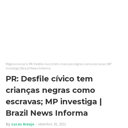
Página inicial
PR: Desfile cívico tem crianças negras como escravas; MP
investiga | Brazil News Informa
PR: Desfile cívico tem
crianças negras como
escravas; MP investiga |
Brazil News Informa
by
Lucas Araujo
setembro 20, 2022