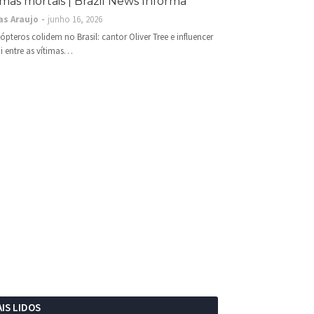
imas mortais | Brazil News Informa
as Araujo
junho 16, 2026
cópteros colidem no Brasil: cantor Oliver Tree e influencer
i entre as vítimas…
IS LIDOS