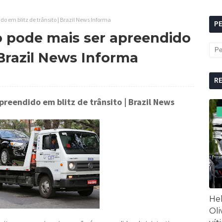
o em blitz de trânsito | Brazil News Informa
P
o pode mais ser apreendido
 Brazil News Informa
R
preendido em blitz de trânsito
| Brazil News
Hel
Oli