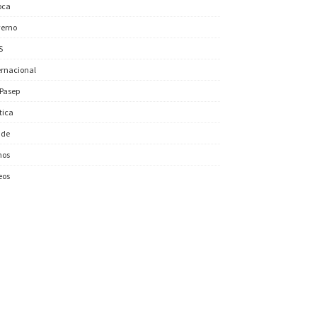
oca
erno
S
ernacional
/Pasep
ítica
úde
nos
eos