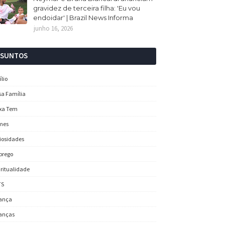
gravidez de terceira filha: 'Eu vou
endoidar' | Brazil News Informa
junho 16, 2026
SSUNTOS
ílio
sa Família
xa Tem
mes
iosidades
prego
iritualidade
TS
ança
anças