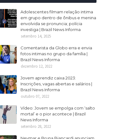
Adolescentes filmam relação intima
em grupo dentro de ônibus e menina
envolvida se pronuncia; polícia
investiga | Brazil News Informa
setembro 14, 2025
Comentarista da Globo erra e envia
fotos intimas no grupo da família |
Brazil News Informa
dezembro 12, 2022
Jovem aprendiz caixa 2023:
Inscrições, vagas abertas e salários |
Brazil News Informa
outubro 07, 2022
Vídeo: Jovem se empolga com ‘salto
mortal’ e o pior acontece | Brazil
News Informa
setembro 28, 2022
Neymar e Bruna Biancardi anunciam