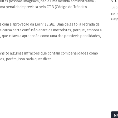
vít
uitas pessoas imaginam, não é uma medida administrativa -
ma penalidade prevista pelo CTB (Código de Trânsito
Luc
Heli
Gasp
om a aprovação da Lei nº 13.281. Uma delas foi a retirada da
da causa certa confusão entre os motoristas, porque, embora a
B, que citava a apreensão como uma das possíveis penalidades,
Trânsito algumas infrações que contam com penalidades como
cos, porém, isso nada quer dizer.
MA