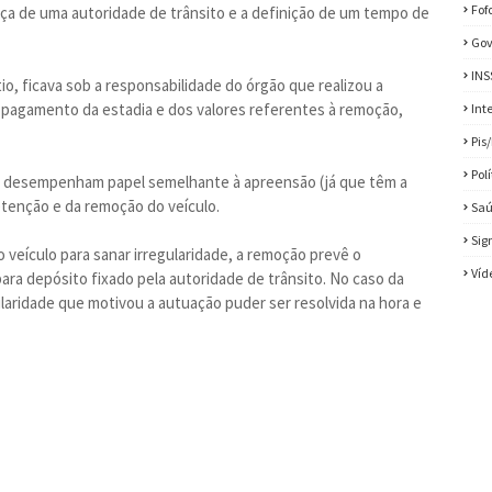
Fof
nça de uma autoridade de trânsito e a definição de um tempo de
Gov
INS
io, ficava sob a responsabilidade do órgão que realizou a
r o pagamento da estadia e dos valores referentes à remoção,
Int
Pis
Pol
e desempenham papel semelhante à apreensão (já que têm a
retenção e da remoção do veículo.
Sa
Sig
veículo para sanar irregularidade, a remoção prevê o
Víd
ra depósito fixado pela autoridade de trânsito. No caso da
laridade que motivou a autuação puder ser resolvida na hora e