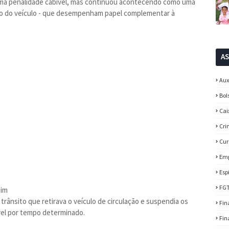
r uma penalidade cabível, mas continuou acontecendo como uma
ão do veículo - que desempenham papel complementar à
A
Aux
Bol
Cai
Cri
Cur
Em
Esp
FG
sim
trânsito que retirava o veículo de circulação e suspendia os
Fin
vel por tempo determinado.
Fin