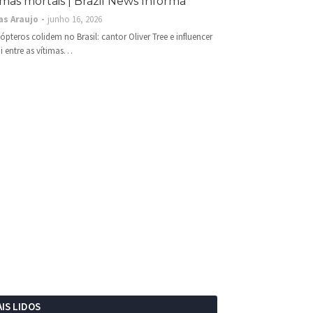
imas mortais | Brazil News Informa
as Araujo
junho 16, 2026
cópteros colidem no Brasil: cantor Oliver Tree e influencer
i entre as vítimas…
IS LIDOS