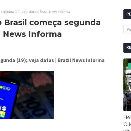
segunda (19); veja datas | Brazil News Informa
P
o Brasil começa segunda
zil News Informa
R
gunda (19); veja datas
| Brazil News Informa
Hel
Oli