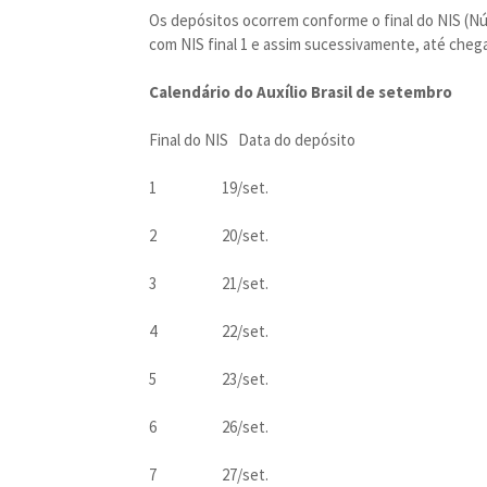
Os depósitos ocorrem conforme o final do NIS (Nú
com NIS final 1 e assim sucessivamente, até cheg
Calendário do Auxílio Brasil de setembro
Final do NIS Data do depósito
1 19/set.
2 20/set.
3 21/set.
4 22/set.
5 23/set.
6 26/set.
7 27/set.