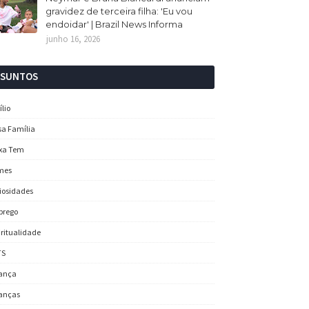
gravidez de terceira filha: 'Eu vou
endoidar' | Brazil News Informa
junho 16, 2026
SSUNTOS
ílio
sa Família
xa Tem
mes
iosidades
prego
iritualidade
TS
ança
anças