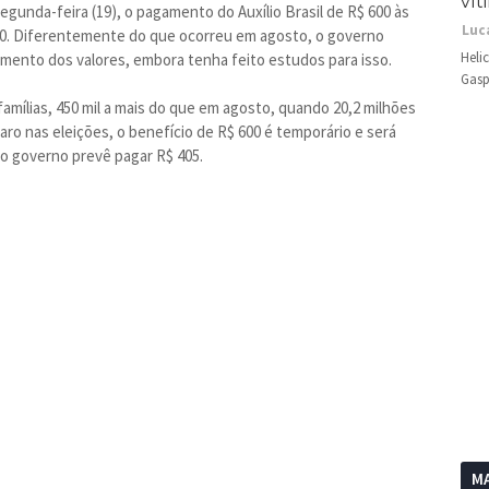
vít
segunda-feira (19), o pagamento do Auxílio Brasil de R$ 600 às
Luc
a 30. Diferentemente do que ocorreu em agosto, o governo
Heli
amento dos valores, embora tenha feito estudos para isso.
Gasp
famílias, 450 mil a mais do que em agosto, quando 20,2 milhões
naro nas eleições, o benefício de R$ 600 é temporário e será
 o governo prevê pagar R$ 405.
MA