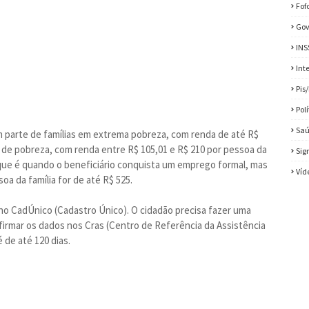
Fof
Gov
INS
Int
Pis
Pol
Sa
em parte de famílias em extrema pobreza, com renda de até R$
ão de pobreza, com renda entre R$ 105,01 e R$ 210 por pessoa da
Sig
, que é quando o beneficiário conquista um emprego formal, mas
Víd
oa da família for de até R$ 525.
o no CadÚnico (Cadastro Único). O cidadão precisa fazer uma
onfirmar os dados nos Cras (Centro de Referência da Assistência
 de até 120 dias.