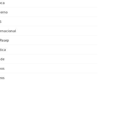
oca
erno
S
ernacional
/Pasep
ítica
úde
nos
eos