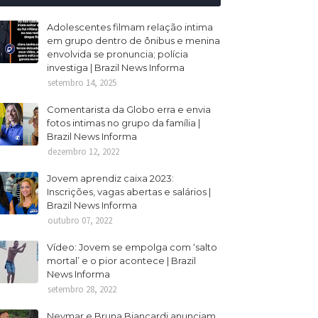
Adolescentes filmam relação intima
em grupo dentro de ônibus e menina
envolvida se pronuncia; polícia
investiga | Brazil News Informa
setembro 14, 2025
Comentarista da Globo erra e envia
fotos intimas no grupo da família |
Brazil News Informa
dezembro 12, 2022
Jovem aprendiz caixa 2023:
Inscrições, vagas abertas e salários |
Brazil News Informa
outubro 07, 2022
Vídeo: Jovem se empolga com ‘salto
mortal’ e o pior acontece | Brazil
News Informa
setembro 28, 2022
Neymar e Bruna Biancardi anunciam