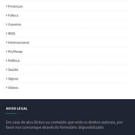
Finanças
Fofoca
Governo
INSS
Internacional
Pis/Pasep
Política
Saúde
Signos
Vídeos
AVISO LEGAL
Em caso de atos ilícitos ou conteúdo que viole os direitos autorais, por
favor nos comunique através do formulário disponibilizado.