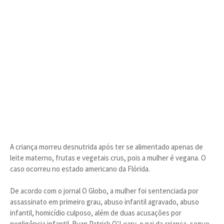
A criança morreu desnutrida após ter se alimentado apenas de
leite materno, frutas e vegetais crus, pois a mulher é vegana. O
caso ocorreu no estado americano da Flórida.
De acordo com o jornal O Globo, a mulher foi sentenciada por
assassinato em primeiro grau, abuso infantil agravado, abuso
infantil, homicídio culposo, além de duas acusações por
negligência infantil. Ryan Patrick O’Leary, o pai da criança, segue