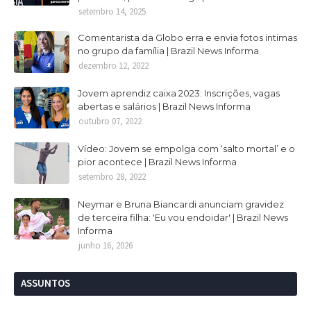
setembro 14, 2025
Comentarista da Globo erra e envia fotos intimas
no grupo da família | Brazil News Informa
dezembro 12, 2022
Jovem aprendiz caixa 2023: Inscrições, vagas
abertas e salários | Brazil News Informa
outubro 07, 2022
Vídeo: Jovem se empolga com ‘salto mortal’ e o
pior acontece | Brazil News Informa
setembro 28, 2022
Neymar e Bruna Biancardi anunciam gravidez
de terceira filha: 'Eu vou endoidar' | Brazil News
Informa
junho 16, 2026
ASSUNTOS