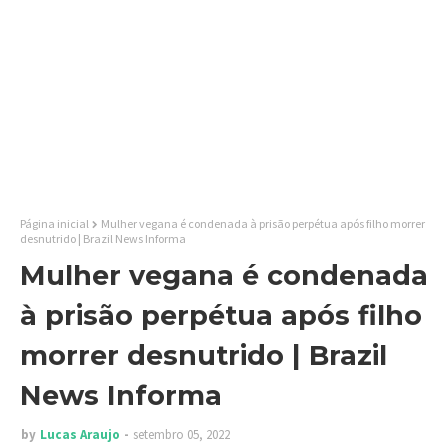
Página inicial
Mulher vegana é condenada à prisão perpétua após filho morrer
desnutrido | Brazil News Informa
Mulher vegana é condenada
à prisão perpétua após filho
morrer desnutrido | Brazil
News Informa
by
Lucas Araujo
setembro 05, 2022