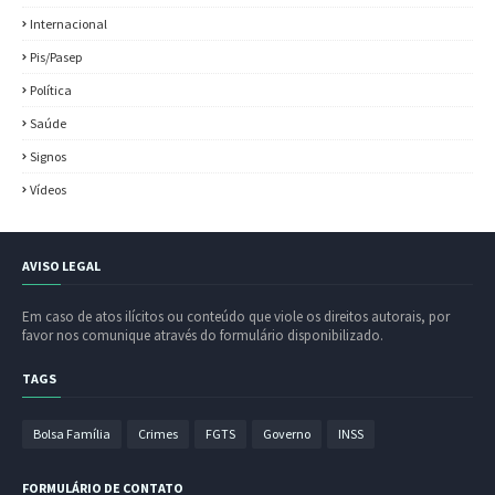
Internacional
Pis/Pasep
Política
Saúde
Signos
Vídeos
AVISO LEGAL
Em caso de atos ilícitos ou conteúdo que viole os direitos autorais, por
favor nos comunique através do formulário disponibilizado.
TAGS
Bolsa Família
Crimes
FGTS
Governo
INSS
FORMULÁRIO DE CONTATO