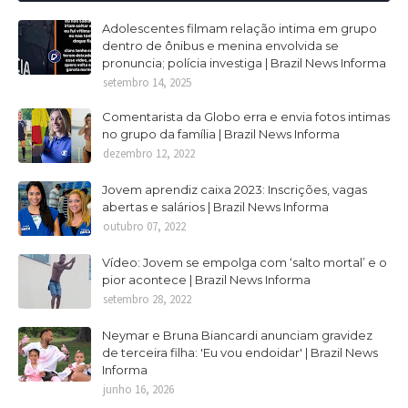
Adolescentes filmam relação intima em grupo
dentro de ônibus e menina envolvida se
pronuncia; polícia investiga | Brazil News Informa
setembro 14, 2025
Comentarista da Globo erra e envia fotos intimas
no grupo da família | Brazil News Informa
dezembro 12, 2022
Jovem aprendiz caixa 2023: Inscrições, vagas
abertas e salários | Brazil News Informa
outubro 07, 2022
Vídeo: Jovem se empolga com ‘salto mortal’ e o
pior acontece | Brazil News Informa
setembro 28, 2022
Neymar e Bruna Biancardi anunciam gravidez
de terceira filha: 'Eu vou endoidar' | Brazil News
Informa
junho 16, 2026