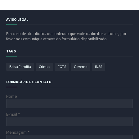
AVISO LEGAL
Em caso de atos ilícitos ou conteúdo que viole os direitos autorais, por
favor nos comunique através do formulário disponibilizado.
TAGS
Bolsa Família
Crimes
FGTS
Governo
INSS
FORMULÁRIO DE CONTATO
Nome
E-mail
*
Mensagem
*