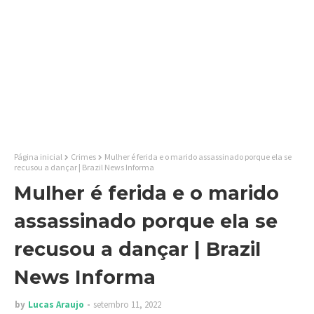
Página inicial
Crimes
Mulher é ferida e o marido assassinado porque ela se
recusou a dançar | Brazil News Informa
Mulher é ferida e o marido
assassinado porque ela se
recusou a dançar | Brazil
News Informa
by
Lucas Araujo
setembro 11, 2022