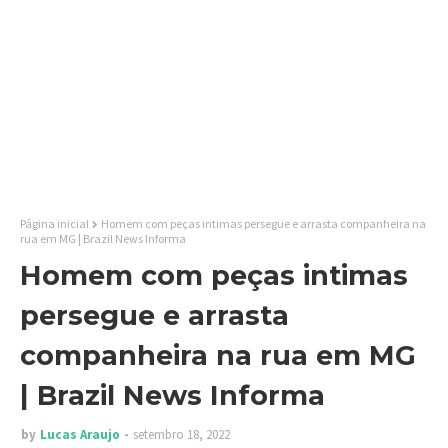
Página inicial
Homem com peças intimas persegue e arrasta companheira na
rua em MG | Brazil News Informa
Homem com peças intimas
persegue e arrasta
companheira na rua em MG
| Brazil News Informa
by
Lucas Araujo
setembro 18, 2022