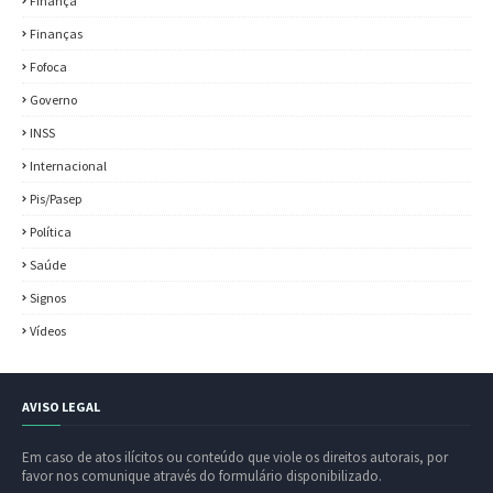
Finança
Finanças
Fofoca
Governo
INSS
Internacional
Pis/Pasep
Política
Saúde
Signos
Vídeos
AVISO LEGAL
Em caso de atos ilícitos ou conteúdo que viole os direitos autorais, por
favor nos comunique através do formulário disponibilizado.