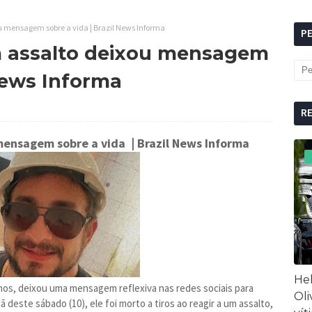
u mensagem sobre a vida | Brazil News Informa
P
 assalto deixou mensagem
 News Informa
R
mensagem sobre a vida
| Brazil News Informa
Hel
nos, deixou uma mensagem reflexiva nas redes sociais para
Oli
 deste sábado (10), ele foi morto a tiros ao reagir a um assalto,