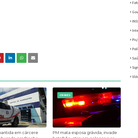
Fof
Gov
INS
Int
Pis
Pol
Sa
Sig
Víd
CRIMES
mantida em cárcere
PM mata esposa grávida, invade