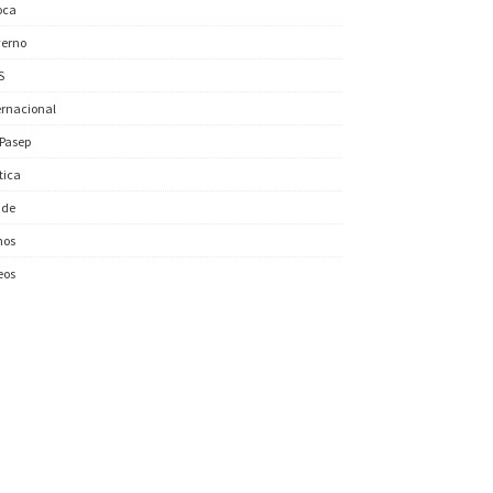
oca
erno
S
ernacional
/Pasep
ítica
úde
nos
eos