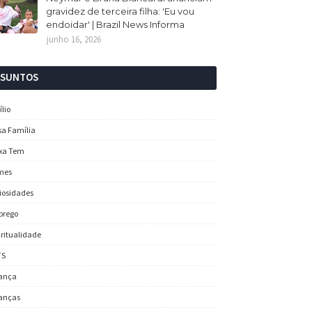
gravidez de terceira filha: 'Eu vou
endoidar' | Brazil News Informa
junho 16, 2026
SSUNTOS
ílio
sa Família
xa Tem
mes
iosidades
prego
iritualidade
TS
ança
anças