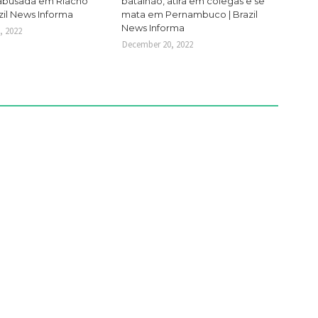
 abusada em Riacho
batalhão, atira em colegas e se
zil News Informa
mata em Pernambuco | Brazil
News Informa
, 2022
December 20, 2022