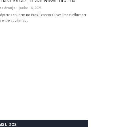
imas mortais | Brazil News Informa
as Araujo
junho 16, 2026
cópteros colidem no Brasil: cantor Oliver Tree e influencer
i entre as vítimas…
IS LIDOS