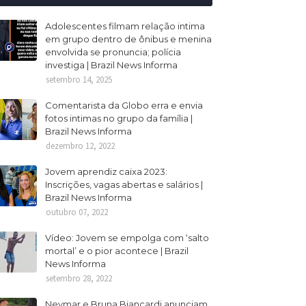
Adolescentes filmam relação intima
em grupo dentro de ônibus e menina
envolvida se pronuncia; polícia
investiga | Brazil News Informa
setembro 14, 2025
Comentarista da Globo erra e envia
fotos intimas no grupo da família |
Brazil News Informa
dezembro 12, 2022
Jovem aprendiz caixa 2023:
Inscrições, vagas abertas e salários |
Brazil News Informa
outubro 07, 2022
Vídeo: Jovem se empolga com ‘salto
mortal’ e o pior acontece | Brazil
News Informa
setembro 28, 2022
Neymar e Bruna Biancardi anunciam