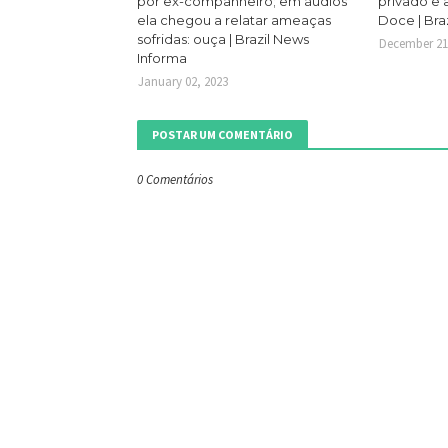
por ex-companheiro; em áudios
privado e
ela chegou a relatar ameaças
Doce | Bra
sofridas: ouça | Brazil News
December 21
Informa
January 02, 2023
POSTAR UM COMENTÁRIO
0 Comentários