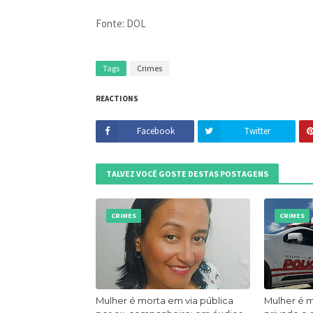
Fonte: DOL
Tags
Crimes
REACTIONS
Facebook
Twitter
TALVEZ VOCÊ GOSTE DESTAS POSTAGENS
CRIMES
CRIMES
Mulher é morta em via pública
Mulher é 