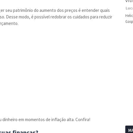
vít
Luc
er seu patrimônio do aumento dos preços é entender quais
Heli
lso. Desse modo, é possível redobrar os cuidados para reduzir
Gasp
orçamento.
u dinheiro em momentos de inflação alta. Confira!
MA
 suas finanças?