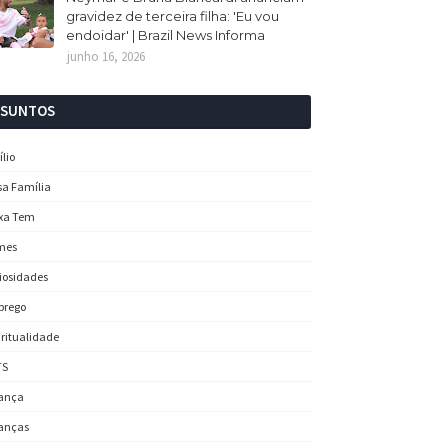
gravidez de terceira filha: 'Eu vou
endoidar' | Brazil News Informa
junho 16, 2026
SSUNTOS
ílio
sa Família
xa Tem
mes
iosidades
prego
iritualidade
TS
ança
anças