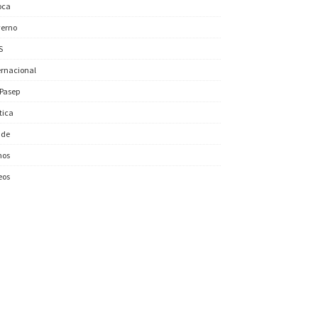
oca
erno
S
ernacional
/Pasep
ítica
úde
nos
eos