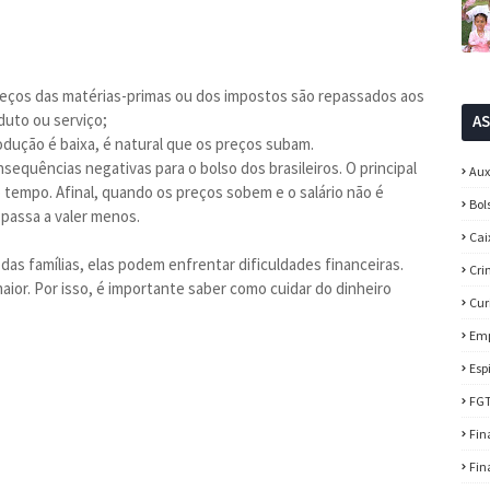
reços das matérias-primas ou dos impostos são repassados aos
duto ou serviço;
A
rodução é baixa, é natural que os preços subam.
sequências negativas para o bolso dos brasileiros. O principal
Aux
 tempo. Afinal, quando os preços sobem e o salário não é
Bol
 passa a valer menos.
Cai
as famílias, elas podem enfrentar dificuldades financeiras.
Cri
ior. Por isso, é importante saber como cuidar do dinheiro
Cur
Em
Esp
FG
Fin
Fin