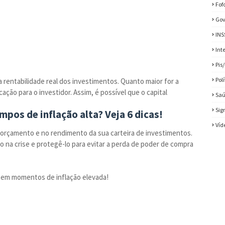
Fof
Gov
INS
Int
Pis
Pol
a rentabilidade real dos investimentos. Quanto maior for a
ação para o investidor. Assim, é possível que o capital
Sa
Sig
pos de inflação alta? Veja 6 dicas!
Víd
u orçamento e no rendimento da sua carteira de investimentos.
ro na crise e protegê-lo para evitar a perda de poder de compra
as em momentos de inflação elevada!