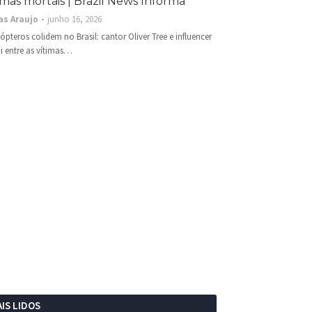
imas mortais | Brazil News Informa
as Araujo
junho 16, 2026
cópteros colidem no Brasil: cantor Oliver Tree e influencer
i entre as vítimas…
IS LIDOS