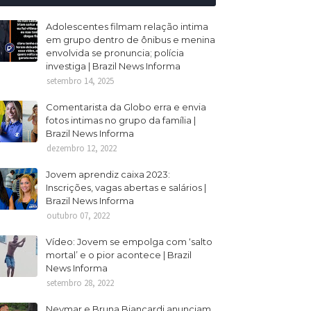
Adolescentes filmam relação intima
em grupo dentro de ônibus e menina
envolvida se pronuncia; polícia
investiga | Brazil News Informa
setembro 14, 2025
Comentarista da Globo erra e envia
fotos intimas no grupo da família |
Brazil News Informa
dezembro 12, 2022
Jovem aprendiz caixa 2023:
Inscrições, vagas abertas e salários |
Brazil News Informa
outubro 07, 2022
Vídeo: Jovem se empolga com ‘salto
mortal’ e o pior acontece | Brazil
News Informa
setembro 28, 2022
Neymar e Bruna Biancardi anunciam