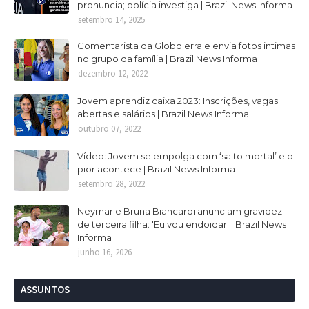
pronuncia; polícia investiga | Brazil News Informa
setembro 14, 2025
Comentarista da Globo erra e envia fotos intimas
no grupo da família | Brazil News Informa
dezembro 12, 2022
Jovem aprendiz caixa 2023: Inscrições, vagas
abertas e salários | Brazil News Informa
outubro 07, 2022
Vídeo: Jovem se empolga com ‘salto mortal’ e o
pior acontece | Brazil News Informa
setembro 28, 2022
Neymar e Bruna Biancardi anunciam gravidez
de terceira filha: 'Eu vou endoidar' | Brazil News
Informa
junho 16, 2026
ASSUNTOS