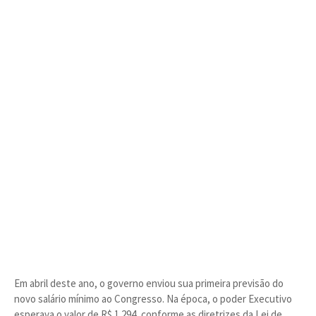
Em abril deste ano, o governo enviou sua primeira previsão do
novo salário mínimo ao Congresso. Na época, o poder Executivo
esperava o valor de R$ 1.294, conforme as diretrizes da Lei de