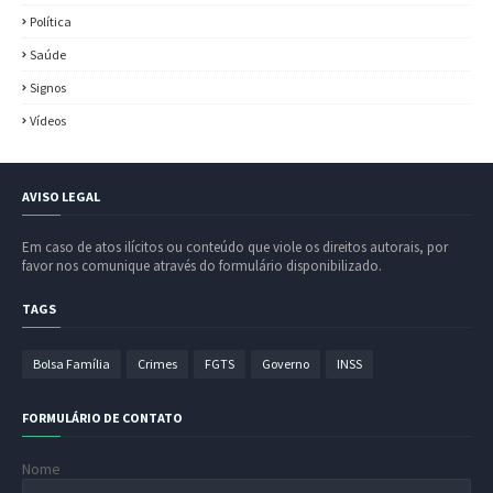
Política
Saúde
Signos
Vídeos
AVISO LEGAL
Em caso de atos ilícitos ou conteúdo que viole os direitos autorais, por
favor nos comunique através do formulário disponibilizado.
TAGS
Bolsa Família
Crimes
FGTS
Governo
INSS
FORMULÁRIO DE CONTATO
Nome