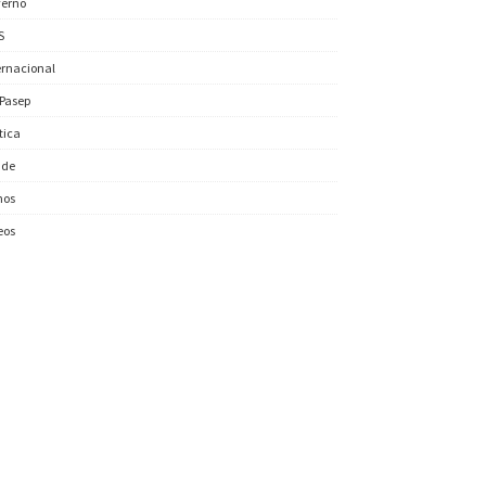
erno
S
ernacional
/Pasep
ítica
úde
nos
eos