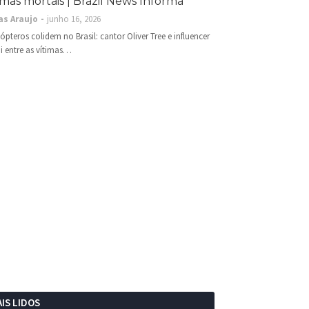
imas mortais | Brazil News Informa
as Araujo
junho 16, 2026
cópteros colidem no Brasil: cantor Oliver Tree e influencer
i entre as vítimas…
IS LIDOS