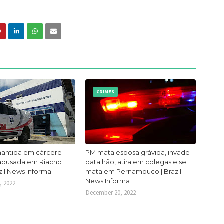
CRIMES
mantida em cárcere
PM mata esposa grávida, invade
 abusada em Riacho
batalhão, atira em colegas e se
zil News Informa
mata em Pernambuco | Brazil
News Informa
, 2022
December 20, 2022