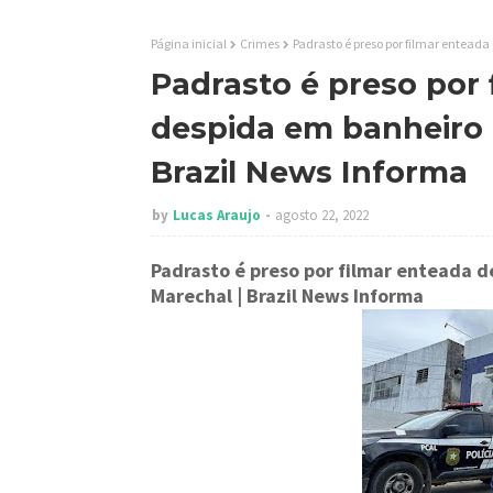
Página inicial
Crimes
Padrasto é preso por filmar entead
Padrasto é preso por 
despida em banheiro 
Brazil News Informa
by
Lucas Araujo
agosto 22, 2022
Padrasto é preso por filmar enteada 
Marechal
| Brazil News Informa