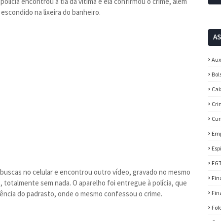
lícia encontrou a tia da vítima e ela confirmou o crime, além
 escondido na lixeira do banheiro.
A
Aux
Bol
Cai
Cri
Cur
Em
Esp
FG
buscas no celular e encontrou outro vídeo, gravado no mesmo
Fin
 totalmente sem nada. O aparelho foi entregue à polícia, que
idência do padrasto, onde o mesmo confessou o crime.
Fin
Fof