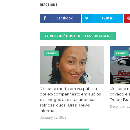
REACTIONS
Facebook
Twitter
TALVEZ VOCÊ GOSTE DESTAS POSTAGENS
CRIMES
CRIMES
Mulher é morta em via pública
Mulher é 
por ex-companheiro; em áudios
privado e
ela chegou a relatar ameaças
Doce | Bra
sofridas: ouça | Brazil News
December 21
Informa
January 02, 2023