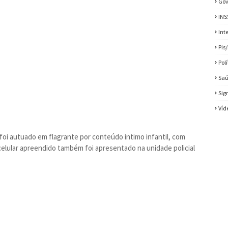
Gov
INS
Int
Pis
Pol
Sa
Sig
Víd
foi autuado em flagrante por conteúdo intimo infantil, com
celular apreendido também foi apresentado na unidade policial