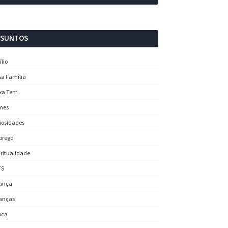
SSUNTOS
ílio
sa Família
xa Tem
mes
iosidades
prego
iritualidade
TS
ança
anças
oca