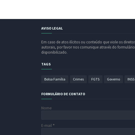
AVISO LEGAL
Em caso de atos ilícitos ou conteúdo que viole os direito
autorais, por favor nos comunique através do formulário
disponibilizado.
TAGS
Bolsa Família
Crimes
FGTS
Governo
INSS
FORMULÁRIO DE CONTATO
Nome
E-mail
*