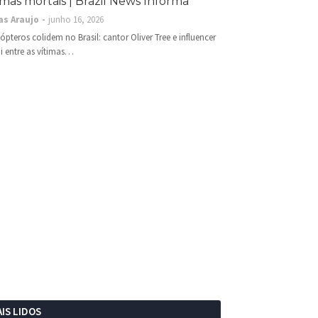
imas mortais | Brazil News Informa
as Araujo
junho 16, 2026
cópteros colidem no Brasil: cantor Oliver Tree e influencer
i entre as vítimas…
IS LIDOS