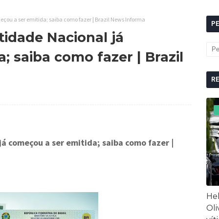
çou a ser emitida; saiba como fazer | Brazil News Informa
P
tidade Nacional já
; saiba como fazer | Brazil
R
já começou a ser emitida; saiba como fazer
|
Hel
Oli