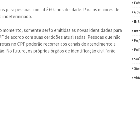
Fof
nos para pessoas com até 60 anos de idade. Para os maiores de
Gov
o indeterminado.
INS
ro momento, somente serão emitidas as novas identidades para
Int
F de acordo com suas certidões atualizadas. Pessoas que não
Pis
retas no CPF poderão recorrer aos canais de atendimento a
Pol
ão. No futuro, os próprios órgãos de identificação civil farão
Sa
Sig
Víd