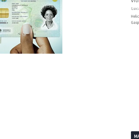
vít
Luc
Heli
Gasp
MA