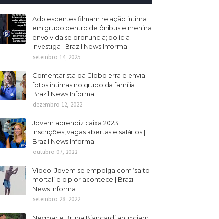
Adolescentes filmam relação intima
em grupo dentro de ônibus e menina
envolvida se pronuncia; polícia
investiga | Brazil News Informa
setembro 14, 2025
Comentarista da Globo erra e envia
fotos intimas no grupo da família |
Brazil News Informa
dezembro 12, 2022
Jovem aprendiz caixa 2023:
Inscrições, vagas abertas e salários |
Brazil News Informa
outubro 07, 2022
Vídeo: Jovem se empolga com ‘salto
mortal’ e o pior acontece | Brazil
News Informa
setembro 28, 2022
Neymar e Bruna Biancardi anunciam