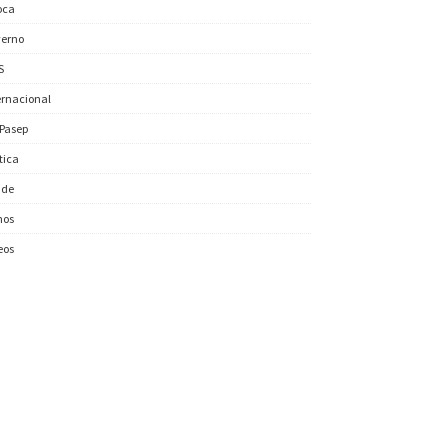
oca
erno
S
ernacional
/Pasep
ítica
úde
nos
eos