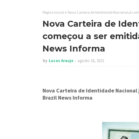
Página inicial
Nova Carteira de Identidade Nacional já come
Nova Carteira de Iden
começou a ser emitida
News Informa
by
Lucas Araujo
agosto 18, 2022
Nova Carteira de Identidade Nacional 
Brazil News Informa