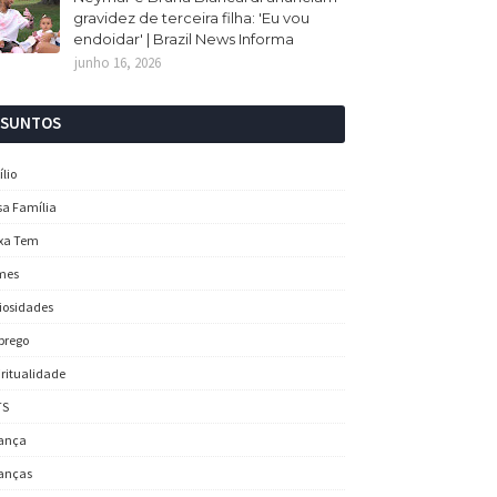
gravidez de terceira filha: 'Eu vou
endoidar' | Brazil News Informa
junho 16, 2026
SSUNTOS
ílio
sa Família
xa Tem
mes
iosidades
prego
iritualidade
TS
ança
anças