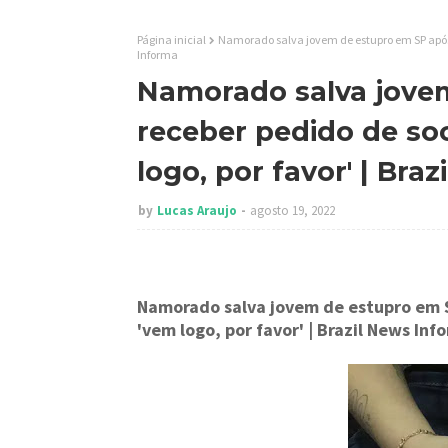
Página inicial
Namorado salva jovem de estupro em SP após r
Informa
Namorado salva jove
receber pedido de so
logo, por favor' | Bra
by
Lucas Araujo
agosto 19, 2022
Namorado salva jovem de estupro em S
'vem logo, por favor'
| Brazil News Inf