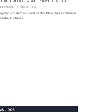
imas mortais | Brazil News Informa
as Araujo
junho 16, 2026
cópteros colidem no Brasil: cantor Oliver Tree e influencer
i entre as vítimas…
IS LIDOS