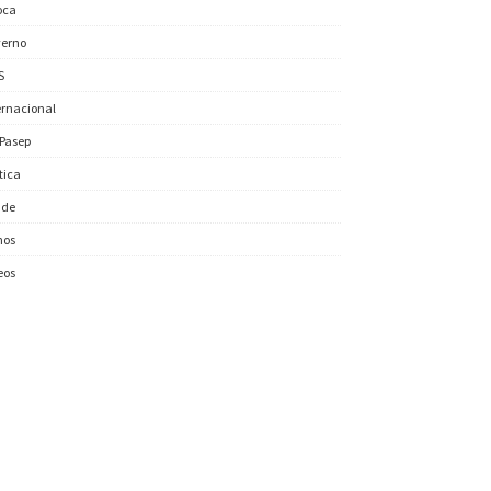
oca
erno
S
ernacional
/Pasep
ítica
úde
nos
eos