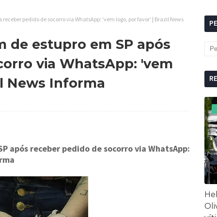
eceber pedido de socorro via WhatsApp: 'vem logo, por favor' | Brazil News
P
m de estupro em SP após
corro via WhatsApp: 'vem
R
zil News Informa
P após receber pedido de socorro via WhatsApp:
orma
Hel
Oli