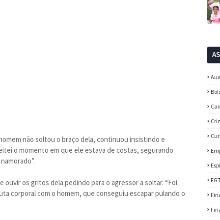
A
Aux
Bol
Cai
Cri
Cur
homem não soltou o braço dela, continuou insistindo e
veitei o momento em que ele estava de costas, segurando
Em
 namorado”.
Esp
FG
ouvir os gritos dela pedindo para o agressor a soltar. “Foi
uta corporal com o homem, que conseguiu escapar pulando o
Fin
Fin