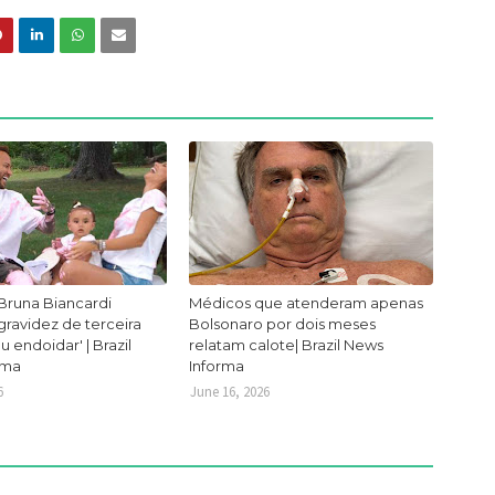
Bruna Biancardi
Médicos que atenderam apenas
ravidez de terceira
Bolsonaro por dois meses
ou endoidar' | Brazil
relatam calote| Brazil News
rma
Informa
6
June 16, 2026