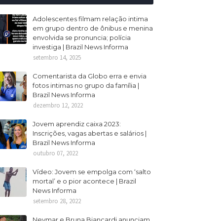
Adolescentes filmam relação intima
em grupo dentro de ônibus e menina
envolvida se pronuncia; polícia
investiga | Brazil News Informa
setembro 14, 2025
Comentarista da Globo erra e envia
fotos intimas no grupo da família |
Brazil News Informa
dezembro 12, 2022
Jovem aprendiz caixa 2023:
Inscrições, vagas abertas e salários |
Brazil News Informa
outubro 07, 2022
Vídeo: Jovem se empolga com ‘salto
mortal’ e o pior acontece | Brazil
News Informa
setembro 28, 2022
Neymar e Bruna Biancardi anunciam