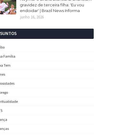
gravidez de terceira filha: 'Eu vou
endoidar' | Brazil News Informa
junho 16, 2026
SSUNTOS
ílio
sa Família
xa Tem
mes
iosidades
prego
iritualidade
TS
ança
anças