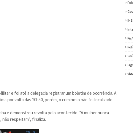
Fof
Gov
INS
Int
Pis
Pol
Sa
Sig
Víd
ilitar e foi até a delegacia registrar um boletim de ocorrência. A
ma por volta das 20h50, porém, o criminoso não foi localizado.
inha e demonstrou revolta pelo acontecido. “A mulher nunca
não respeitam”, finaliza.