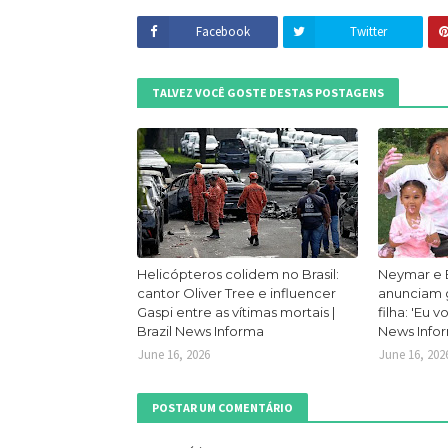
Facebook
Twitter
TALVEZ VOCÊ GOSTE DESTAS POSTAGENS
Helicópteros colidem no Brasil:
Neymar e 
cantor Oliver Tree e influencer
anunciam g
Gaspi entre as vítimas mortais |
filha: 'Eu v
Brazil News Informa
News Info
June 16, 2026
June 16, 202
POSTAR UM COMENTÁRIO