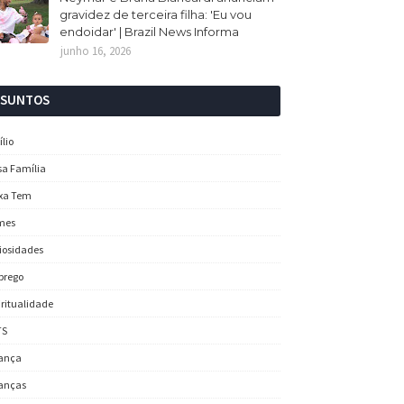
gravidez de terceira filha: 'Eu vou
endoidar' | Brazil News Informa
junho 16, 2026
SSUNTOS
ílio
sa Família
xa Tem
mes
iosidades
prego
iritualidade
TS
ança
anças