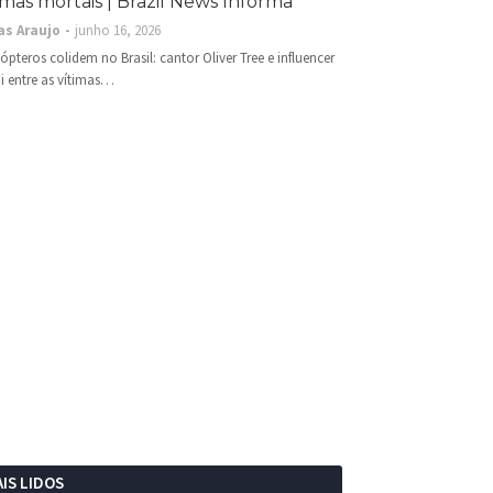
imas mortais | Brazil News Informa
as Araujo
junho 16, 2026
cópteros colidem no Brasil: cantor Oliver Tree e influencer
i entre as vítimas…
IS LIDOS