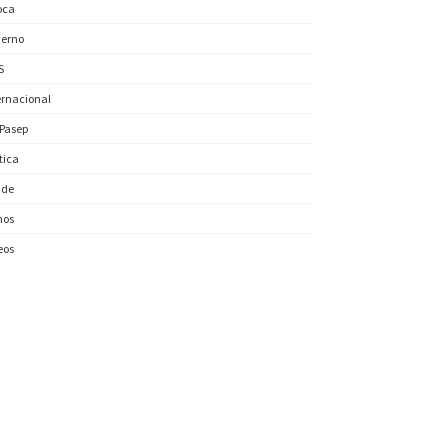
oca
erno
S
ernacional
/Pasep
ítica
úde
nos
eos