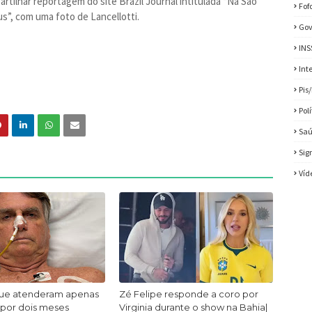
rtilhar reportagem do site Brazil Journal intitulada “Na São
Fof
us”, com uma foto de Lancellotti.
Gov
INS
Int
Pis
Pol
Sa
Sig
Víd
ue atenderam apenas
Zé Felipe responde a coro por
 por dois meses
Virginia durante o show na Bahia|