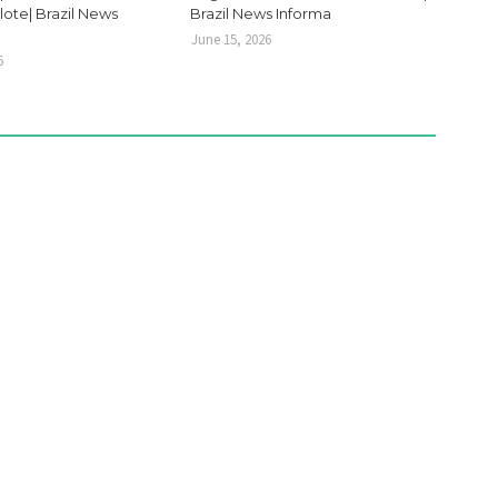
lote| Brazil News
Brazil News Informa
June 15, 2026
6