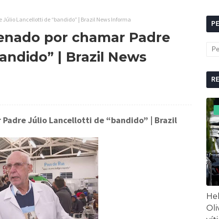
úlio Lancellotti de “bandido” | Brazil News Informa
P
enado por chamar Padre
bandido” | Brazil News
R
Padre Júlio Lancellotti de “bandido”
| Brazil
Hel
Oli