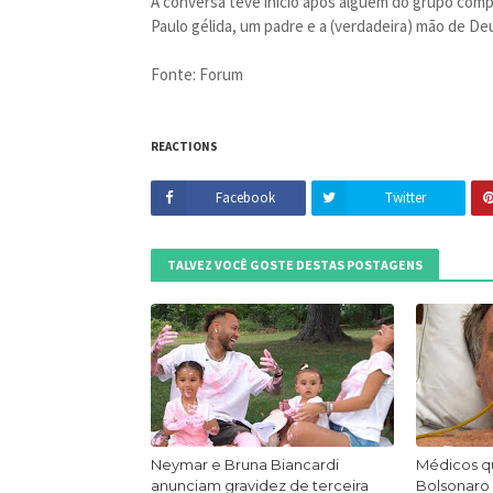
A conversa teve início após alguém do grupo compa
Paulo gélida, um padre e a (verdadeira) mão de De
Fonte: Forum
REACTIONS
Facebook
Twitter
TALVEZ VOCÊ GOSTE DESTAS POSTAGENS
Neymar e Bruna Biancardi
Médicos q
anunciam gravidez de terceira
Bolsonaro