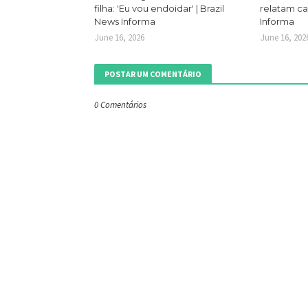
filha: 'Eu vou endoidar' | Brazil
relatam ca
News Informa
Informa
June 16, 2026
June 16, 202
POSTAR UM COMENTÁRIO
0 Comentários