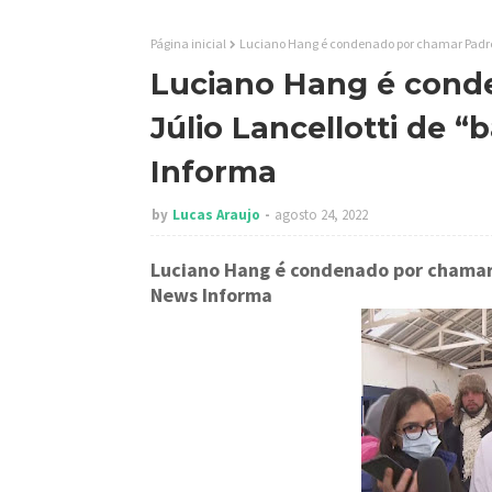
Página inicial
Luciano Hang é condenado por chamar Padre J
Luciano Hang é cond
Júlio Lancellotti de “
Informa
by
Lucas Araujo
agosto 24, 2022
Luciano Hang é condenado por chamar 
News Informa