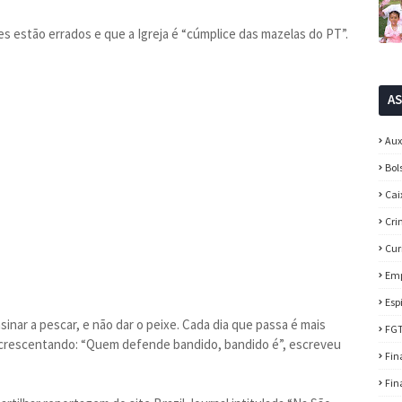
s estão errados e que a Igreja é “cúmplice das mazelas do PT”.
A
Aux
Bol
Cai
Cri
Cur
Em
Esp
sinar a pescar, e não dar o peixe. Cada dia que passa é mais
FG
acrescentando: “Quem defende bandido, bandido é”, escreveu
Fin
Fin