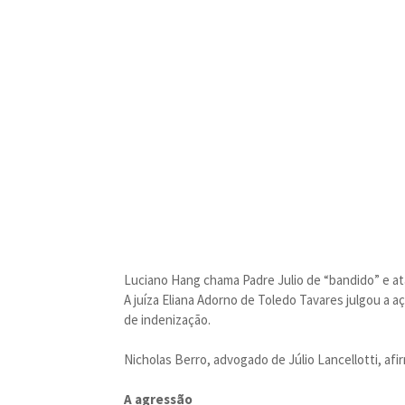
Luciano Hang chama Padre Julio de “bandido” e ata
A juíza Eliana Adorno de Toledo Tavares julgou a
de indenização.
Nicholas Berro, advogado de Júlio Lancellotti, af
A agressão