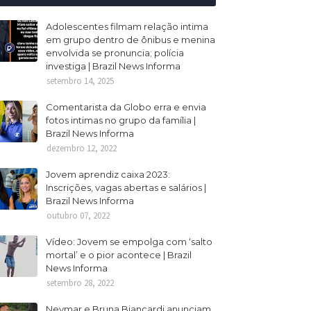
Adolescentes filmam relação intima
em grupo dentro de ônibus e menina
envolvida se pronuncia; polícia
investiga | Brazil News Informa
setembro 14, 2025
Comentarista da Globo erra e envia
fotos intimas no grupo da família |
Brazil News Informa
dezembro 12, 2022
Jovem aprendiz caixa 2023:
Inscrições, vagas abertas e salários |
Brazil News Informa
outubro 07, 2022
Vídeo: Jovem se empolga com ‘salto
mortal’ e o pior acontece | Brazil
News Informa
setembro 28, 2022
Neymar e Bruna Biancardi anunciam