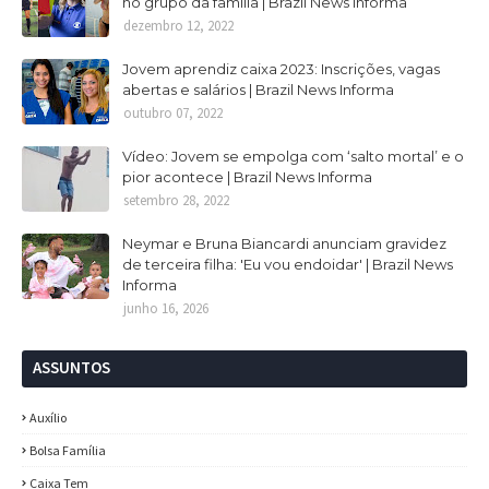
no grupo da família | Brazil News Informa
dezembro 12, 2022
Jovem aprendiz caixa 2023: Inscrições, vagas
abertas e salários | Brazil News Informa
outubro 07, 2022
Vídeo: Jovem se empolga com ‘salto mortal’ e o
pior acontece | Brazil News Informa
setembro 28, 2022
Neymar e Bruna Biancardi anunciam gravidez
de terceira filha: 'Eu vou endoidar' | Brazil News
Informa
junho 16, 2026
ASSUNTOS
Auxílio
Bolsa Família
Caixa Tem