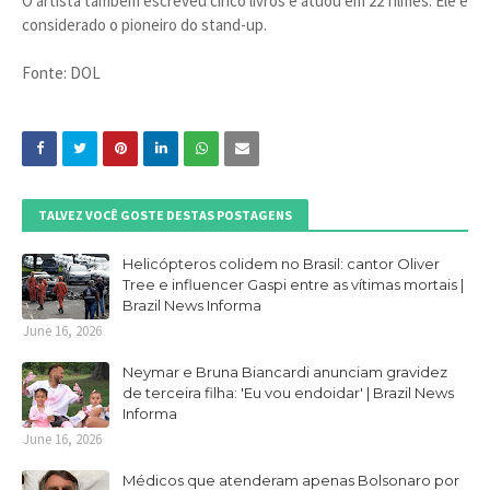
O artista também escreveu cinco livros e atuou em 22 filmes. Ele é
considerado o pioneiro do stand-up.
Fonte: DOL
TALVEZ VOCÊ GOSTE DESTAS POSTAGENS
Helicópteros colidem no Brasil: cantor Oliver
Tree e influencer Gaspi entre as vítimas mortais |
Brazil News Informa
June 16, 2026
Neymar e Bruna Biancardi anunciam gravidez
de terceira filha: 'Eu vou endoidar' | Brazil News
Informa
June 16, 2026
Médicos que atenderam apenas Bolsonaro por