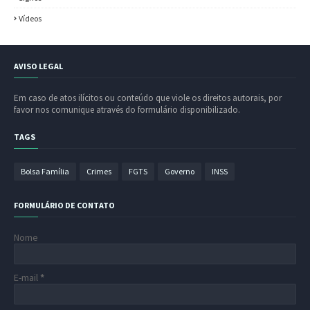
Vídeos
AVISO LEGAL
Em caso de atos ilícitos ou conteúdo que viole os direitos autorais, por
favor nos comunique através do formulário disponibilizado.
TAGS
Bolsa Família
Crimes
FGTS
Governo
INSS
FORMULÁRIO DE CONTATO
Nome
E-mail
*