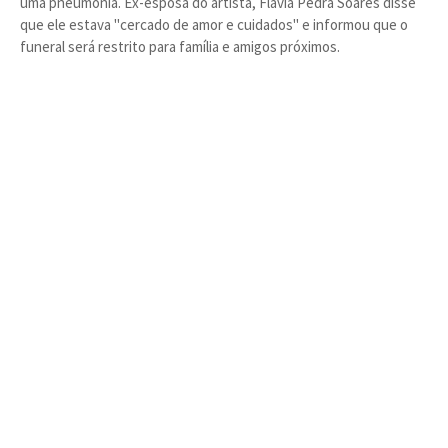
uma pneumonia. Ex-esposa do artista, Flavia Pedra Soares disse
que ele estava "cercado de amor e cuidados" e informou que o
funeral será restrito para família e amigos próximos.