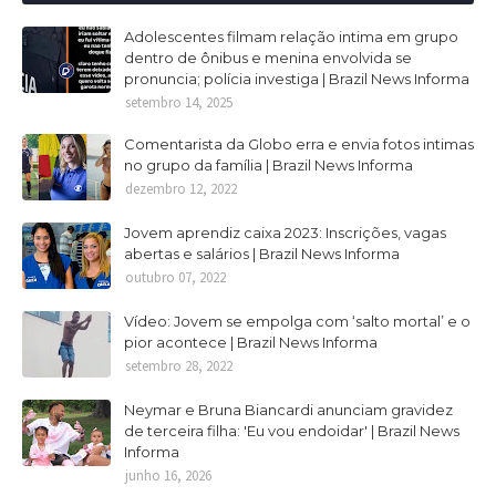
Adolescentes filmam relação intima em grupo
dentro de ônibus e menina envolvida se
pronuncia; polícia investiga | Brazil News Informa
setembro 14, 2025
Comentarista da Globo erra e envia fotos intimas
no grupo da família | Brazil News Informa
dezembro 12, 2022
Jovem aprendiz caixa 2023: Inscrições, vagas
abertas e salários | Brazil News Informa
outubro 07, 2022
Vídeo: Jovem se empolga com ‘salto mortal’ e o
pior acontece | Brazil News Informa
setembro 28, 2022
Neymar e Bruna Biancardi anunciam gravidez
de terceira filha: 'Eu vou endoidar' | Brazil News
Informa
junho 16, 2026