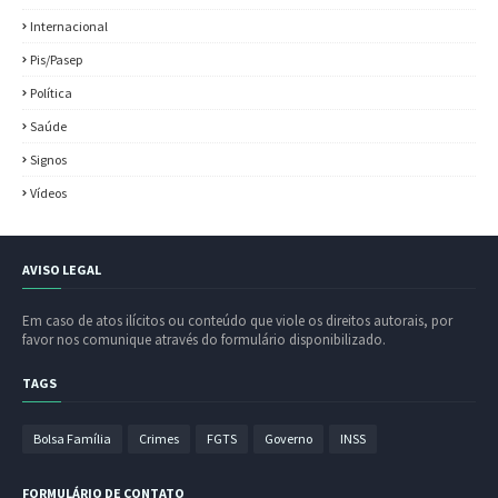
Internacional
Pis/Pasep
Política
Saúde
Signos
Vídeos
AVISO LEGAL
Em caso de atos ilícitos ou conteúdo que viole os direitos autorais, por
favor nos comunique através do formulário disponibilizado.
TAGS
Bolsa Família
Crimes
FGTS
Governo
INSS
FORMULÁRIO DE CONTATO