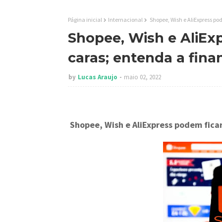
Página inicial
Internacional
Shopee, Wish e AliExpress po
Shopee, Wish e AliEx
caras; entenda a fina
by
Lucas Araujo
maio 02, 2022
Shopee, Wish e AliExpress podem fic