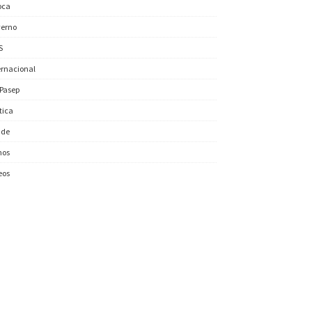
oca
erno
S
ernacional
/Pasep
ítica
úde
nos
eos