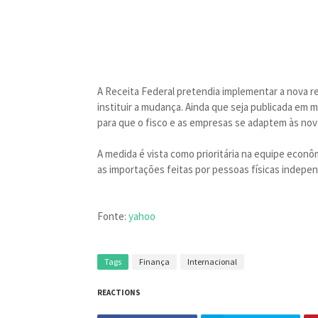
A Receita Federal pretendia implementar a nova re
instituir a mudança. Ainda que seja publicada em 
para que o fisco e as empresas se adaptem às nov
A medida é vista como prioritária na equipe econô
as importações feitas por pessoas físicas indepe
Fonte:
yahoo
Tags
Finança
Internacional
REACTIONS