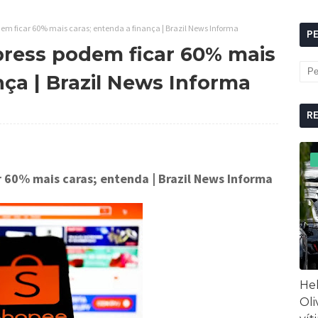
dem ficar 60% mais caras; entenda a finança | Brazil News Informa
P
press podem ficar 60% mais
nça | Brazil News Informa
R
ar 60% mais caras; entenda
| Brazil News Informa
Hel
Oli