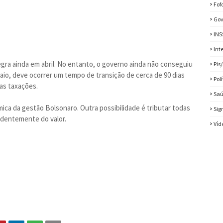
Fof
Gov
INS
Int
gra ainda em abril. No entanto, o governo ainda não conseguiu
Pis
maio, deve ocorrer um tempo de transição de cerca de 90 dias
Pol
as taxações.
Sa
mica da gestão Bolsonaro. Outra possibilidade é tributar todas
Sig
ndentemente do valor.
Víd