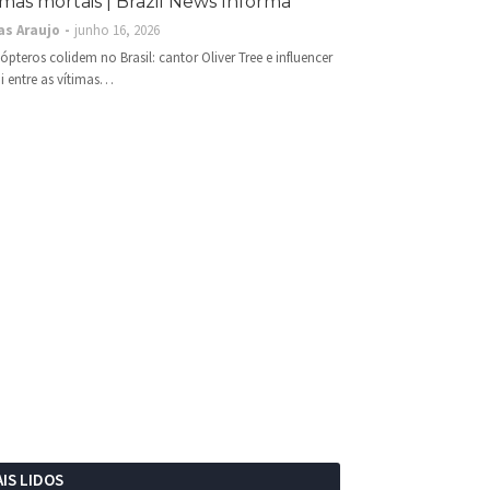
imas mortais | Brazil News Informa
as Araujo
junho 16, 2026
cópteros colidem no Brasil: cantor Oliver Tree e influencer
i entre as vítimas…
IS LIDOS