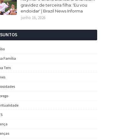
gravidez de terceira filha: 'Eu vou
endoidar' | Brazil News Informa
junho 16, 2026
SSUNTOS
ílio
sa Família
xa Tem
mes
iosidades
prego
iritualidade
TS
ança
anças