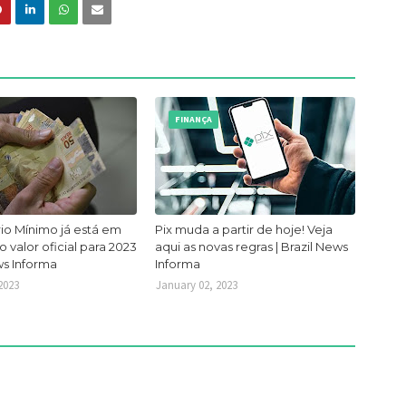
FINANÇA
io Mínimo já está em
Pix muda a partir de hoje! Veja
 o valor oficial para 2023
aqui as novas regras | Brazil News
ws Informa
Informa
2023
January 02, 2023