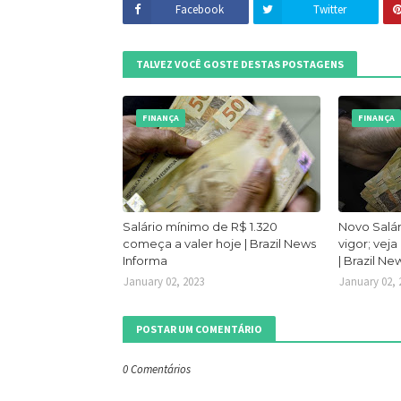
Facebook
Twitter
TALVEZ VOCÊ GOSTE DESTAS POSTAGENS
FINANÇA
FINANÇA
Salário mínimo de R$ 1.320
Novo Salár
começa a valer hoje | Brazil News
vigor; veja
Informa
| Brazil Ne
January 02, 2023
January 02, 
POSTAR UM COMENTÁRIO
0 Comentários