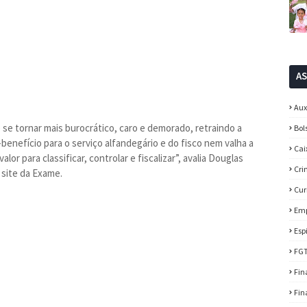
A
Aux
 se tornar mais burocrático, caro e demorado, retraindo a
Bol
-benefício para o serviço alfandegário e do fisco nem valha a
Cai
r para classificar, controlar e fiscalizar”, avalia Douglas
Cri
 site da Exame.
Cur
Em
Esp
FG
Fin
Fin