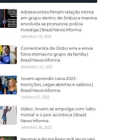
Adolescentes filmam relação intima
em grupo dentro de ônibus e menina
envolvida se pronuncia; polícia
investiga | Brazil News Informa
setembro 14, 2025
Comentarista da Globo erra e envia
fotos intimas no grupo da família |
Brazil News Informa
dezembro 12, 2022
Jovem aprendiz caixa 2023:
Inscrições, vagas abertas e salários |
Brazil News Informa
outubro 07, 2022
Vídeo: Jovem se empolga com ‘salto
mortal’ e o pior acontece | Brazil
News Informa
setembro 28, 2022
Neymar e Bruna Biancardi anunciam