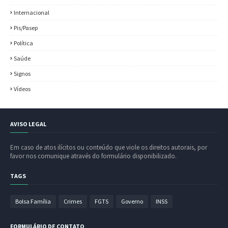
Internacional
Pis/Pasep
Política
Saúde
Signos
Vídeos
AVISO LEGAL
Em caso de atos ilícitos ou conteúdo que viole os direitos autorais, por
favor nos comunique através do formulário disponibilizado.
TAGS
Bolsa Família
Crimes
FGTS
Governo
INSS
FORMULÁRIO DE CONTATO