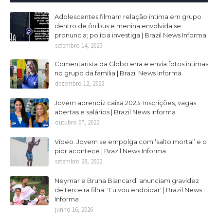
Adolescentes filmam relação intima em grupo
dentro de ônibus e menina envolvida se
pronuncia; polícia investiga | Brazil News Informa
setembro 14, 2025
Comentarista da Globo erra e envia fotos intimas
no grupo da família | Brazil News Informa
dezembro 12, 2022
Jovem aprendiz caixa 2023: Inscrições, vagas
abertas e salários | Brazil News Informa
outubro 07, 2022
Vídeo: Jovem se empolga com ‘salto mortal’ e o
pior acontece | Brazil News Informa
setembro 28, 2022
Neymar e Bruna Biancardi anunciam gravidez
de terceira filha: 'Eu vou endoidar' | Brazil News
Informa
junho 16, 2026