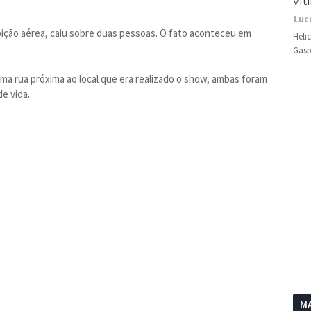
vít
Luc
ibição aérea, caiu sobre duas pessoas. O fato aconteceu em
Heli
Gasp
ma rua próxima ao local que era realizado o show, ambas foram
e vida.
MA