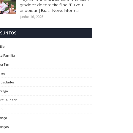
gravidez de terceira filha: 'Eu vou
endoidar' | Brazil News Informa
junho 16, 2026
SSUNTOS
ílio
sa Família
xa Tem
mes
iosidades
prego
iritualidade
TS
ança
anças