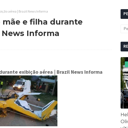
ibição aérea | Brazil News Informa
P
e mãe e filha durante
il News Informa
R
 durante exibição aérea | Brazil News Informa
Hel
Oli