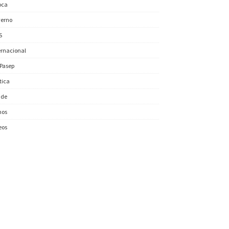
oca
erno
S
ernacional
/Pasep
ítica
úde
nos
eos