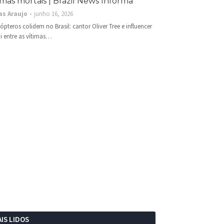
imas mortais | Brazil News Informa
as Araujo
junho 16, 2026
cópteros colidem no Brasil: cantor Oliver Tree e influencer
i entre as vítimas…
IS LIDOS