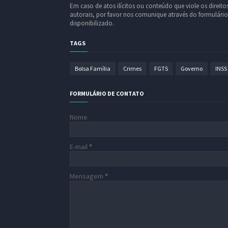
Em caso de atos ilícitos ou conteúdo que viole os direito
autorais, por favor nos comunique através do formulário
disponibilizado.
TAGS
Bolsa Família
Crimes
FGTS
Governo
INSS
FORMULÁRIO DE CONTATO
Nome
E-mail
*
Mensagem
*