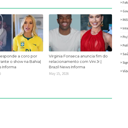
Fof
Gov
INS
Int
Pis
Pol
Sa
responde a coro por
Virginia Fonseca anuncia fim do
urante o show na Bahia|
relacionamento com Vini Jr.|
Sig
s Informa
Brazil News Informa
Víd
6
May 15, 2026