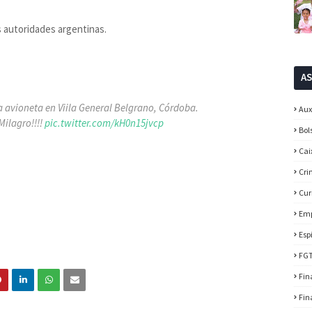
s autoridades argentinas.
A
a avioneta en Viila General Belgrano, Córdoba.
Aux
Milagro!!!!
pic.twitter.com/kH0n15jvcp
Bol
Cai
Cri
Cur
Em
Esp
FG
Fin
Fin