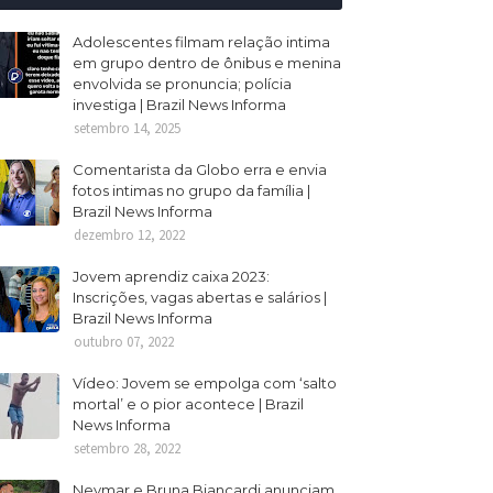
Adolescentes filmam relação intima
em grupo dentro de ônibus e menina
envolvida se pronuncia; polícia
investiga | Brazil News Informa
setembro 14, 2025
Comentarista da Globo erra e envia
fotos intimas no grupo da família |
Brazil News Informa
dezembro 12, 2022
Jovem aprendiz caixa 2023:
Inscrições, vagas abertas e salários |
Brazil News Informa
outubro 07, 2022
Vídeo: Jovem se empolga com ‘salto
mortal’ e o pior acontece | Brazil
News Informa
setembro 28, 2022
Neymar e Bruna Biancardi anunciam