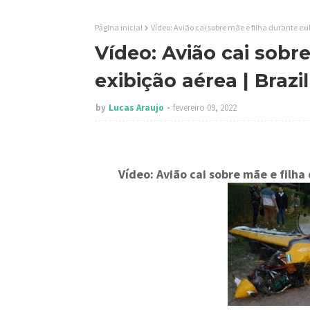
Página inicial
Vídeo: Avião cai sobre mãe e filha durante ex
Vídeo: Avião cai sobr
exibição aérea | Braz
by
Lucas Araujo
fevereiro 09, 2022
Vídeo: Avião cai sobre mãe e filha