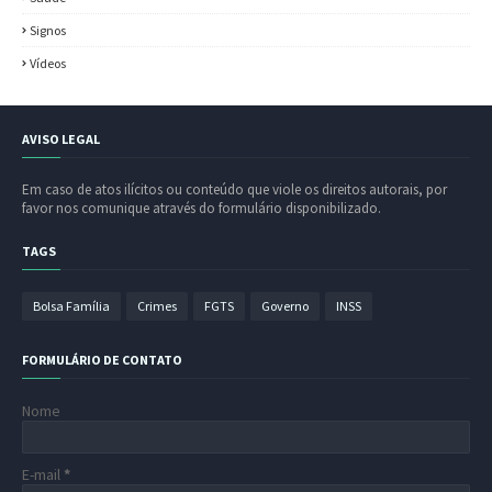
Signos
Vídeos
AVISO LEGAL
Em caso de atos ilícitos ou conteúdo que viole os direitos autorais, por
favor nos comunique através do formulário disponibilizado.
TAGS
Bolsa Família
Crimes
FGTS
Governo
INSS
FORMULÁRIO DE CONTATO
Nome
E-mail
*