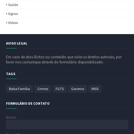
Saúde
Signos
Vídeos
AVISO LEGAL
Em caso de atos ilícitos ou conteúdo que viole os direitos autorais, por
favor nos comunique através do formulário disponibilizado.
TAGS
Bolsa Família
Crimes
FGTS
Governo
INSS
FORMULÁRIO DE CONTATO
Nome