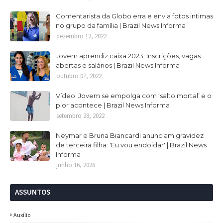
Comentarista da Globo erra e envia fotos intimas
no grupo da família | Brazil News Informa
dezembro 12, 2022
Jovem aprendiz caixa 2023: Inscrições, vagas
abertas e salários | Brazil News Informa
outubro 07, 2022
Vídeo: Jovem se empolga com ‘salto mortal’ e o
pior acontece | Brazil News Informa
setembro 28, 2022
Neymar e Bruna Biancardi anunciam gravidez
de terceira filha: 'Eu vou endoidar' | Brazil News
Informa
junho 16, 2026
ASSUNTOS
Auxílio